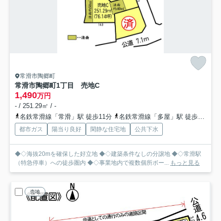
常滑市陶郷町
常滑市陶郷町1丁目 売地C
1,490
万円
- / 251.29㎡ / -
名鉄常滑線「常滑」駅 徒歩11分
名鉄常滑線「多屋」駅 徒歩19分
都市ガス
陽当り良好
閑静な住宅地
公共下水
◆◇海抜20mを確保した好立地 ◆◇建築条件なしの分譲地 ◆◇常滑駅
（特急停車）への徒歩圏内 ◆◇事業地内で複数個所ボー...
もっと見る
売地