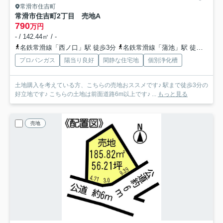
常滑市住吉町
常滑市住吉町2丁目 売地A
790
万円
- / 142.44㎡ / -
名鉄常滑線「西ノ口」駅 徒歩3分
名鉄常滑線「蒲池」駅 徒歩13分
プロパンガス
陽当り良好
閑静な住宅地
個別浄化槽
土地購入を考えている方、こちらの売地おススメです♪ 駅まで徒歩3分の
好立地です♪ こちらの土地は前面道路6m以上です♪ ...
もっと見る
売地