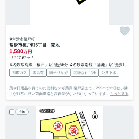
常滑市榎戸町
常滑市榎戸町5丁目 売地
1,580
万円
- / 227.62㎡ / -
名鉄常滑線「榎戸」駅 徒歩6分
名鉄常滑線「蒲池」駅 徒歩14分
都市ガス
電気有
陽当り良好
閑静な住宅地
公共下水
薬や日用品を買うのに便利なスギ薬局 榎戸店まで、299mです◎使い勝
手が非常に良い前面道路と高低差がない形になっています...
もっと見る
売地