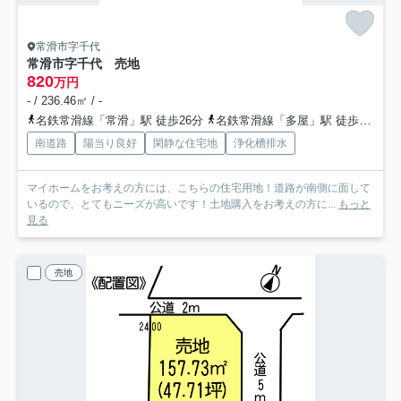
常滑市字千代
常滑市字千代 売地
820
万円
- / 236.46㎡ / -
名鉄常滑線「常滑」駅 徒歩26分
名鉄常滑線「多屋」駅 徒歩33分
南道路
陽当り良好
閑静な住宅地
浄化槽排水
マイホームをお考えの方には、こちらの住宅用地！道路が南側に面して
いるので、とてもニーズが高いです！土地購入をお考えの方に...
もっと
見る
売地