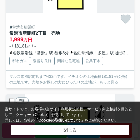
常滑市新開町
常滑市新開町2丁目 売地
1,999
万円
- / 181.81㎡ / -
名鉄常滑線「常滑」駅 徒歩8分
名鉄常滑線「多屋」駅 徒歩20分
都市ガス
陽当り良好
閑静な住宅地
公共下水
マルス常滑駅前店まで432mです。イチオシの土地面積181.81㎡(公簿)
の土地です。売地をお探しの方にぴったりの土地が...
もっと見る
売地
当サイトでは、お客様の当サイト利用状況把握、サービス向上検討を目的と
して、クッキー（Cookie）を使用しています。
詳しくは、当社の
「Cookieの取扱いについて」
をご確認ください。
電話
LINE
来店予約
会員登録
閉じる
検索条件を変更
まとめてお問い合わせ