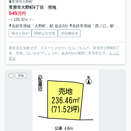
常滑市大野町
常滑市大野町6丁目 売地
545
万円
- / 120.32㎡ / -
名鉄常滑線「大野町」駅 徒歩3分
名鉄常滑線「西ノ口」駅 徒歩16分
陽当り良好
閑静な住宅地
浄化槽排水
新生活を失敗せず、スタートさせたいならこちらの「常滑市大野町6丁
目 売地」はいかがでしょうか。徒歩4分の場所に常滑市立大...
もっと
見る
売地