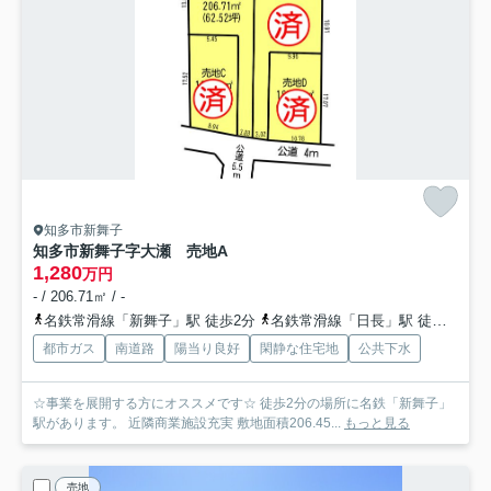
知多市新舞子
知多市新舞子字大瀬 売地A
1,280
万円
- / 206.71㎡ / -
名鉄常滑線「新舞子」駅 徒歩2分
名鉄常滑線「日長」駅 徒歩22分
都市ガス
南道路
陽当り良好
閑静な住宅地
公共下水
☆事業を展開する方にオススメです☆ 徒歩2分の場所に名鉄「新舞子」
駅があります。 近隣商業施設充実 敷地面積206.45...
もっと見る
売地