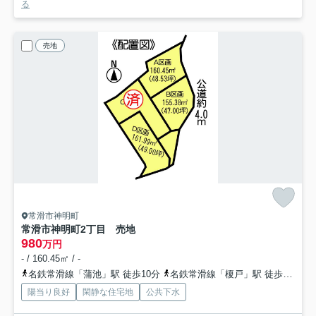
る
売地
常滑市神明町
常滑市神明町2丁目 売地
980
万円
- / 160.45㎡ / -
名鉄常滑線「蒲池」駅 徒歩10分
名鉄常滑線「榎戸」駅 徒歩13分
陽当り良好
閑静な住宅地
公共下水