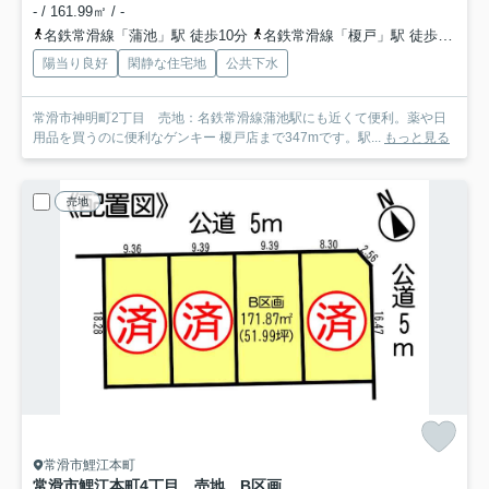
- / 161.99㎡ / -
名鉄常滑線「蒲池」駅 徒歩10分
名鉄常滑線「榎戸」駅 徒歩13分
陽当り良好
閑静な住宅地
公共下水
常滑市神明町2丁目 売地：名鉄常滑線蒲池駅にも近くて便利。薬や日
用品を買うのに便利なゲンキー 榎戸店まで347mです。駅...
もっと見る
売地
常滑市鯉江本町
常滑市鯉江本町4丁目 売地 B区画