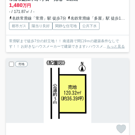
1,480
万円
- / 171.87㎡ / -
名鉄常滑線「常滑」駅 徒歩7分
名鉄常滑線「多屋」駅 徒歩12分
都市ガス
陽当り良好
閑静な住宅地
公共下水
常滑駅まで徒歩7分の好立地！！ 南道路で間口9ｍの建築条件なしで
す！！ お好きなハウスメーカーで建築できます♪ ハウスメ...
もっと見る
売地