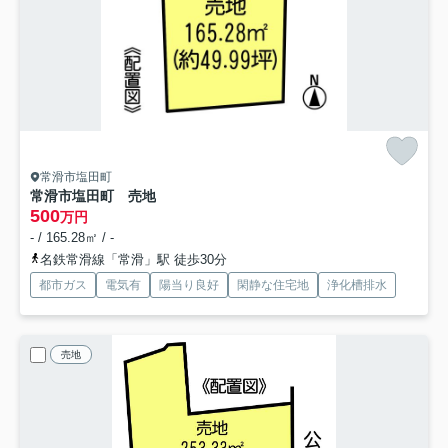
常滑市塩田町
常滑市塩田町 売地
500
万円
- / 165.28㎡ / -
名鉄常滑線「常滑」駅 徒歩30分
都市ガス
電気有
陽当り良好
閑静な住宅地
浄化槽排水
売地