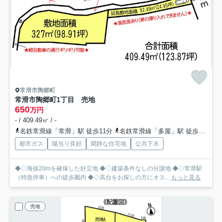
常滑市陶郷町
常滑市陶郷町1丁目 売地
650
万円
- / 409.49㎡ / -
名鉄常滑線「常滑」駅 徒歩11分
名鉄常滑線「多屋」駅 徒歩19分
都市ガス
陽当り良好
閑静な住宅地
公共下水
◆◇海抜20mを確保した好立地 ◆◇建築条件なしの分譲地 ◆◇常滑駅
（特急停車）への徒歩圏内 ◆◇高台をお探しの方にオス...
もっと見る
売地