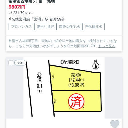
常滑市古場町5丁目 売地
980
万円
- / 231.79㎡ / -
名鉄常滑線「常滑」駅 徒歩59分
プロパンガス
陽当り良好
閑静な住宅地
浄化槽排水
常滑市古場町5丁目 売地のご紹介◎土地の購入をご検討されているな
ら、こちらの売地はいかがでしょうか◎土地面積231.79...
もっと見る
売地