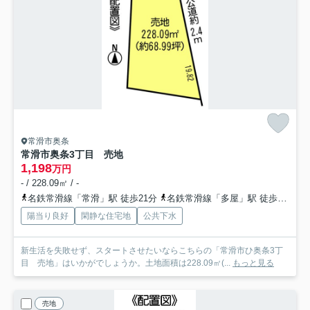
常滑市奥条
常滑市奥条3丁目 売地
1,198
万円
- / 228.09㎡ / -
名鉄常滑線「常滑」駅 徒歩21分
名鉄常滑線「多屋」駅 徒歩33分
陽当り良好
閑静な住宅地
公共下水
新生活を失敗せず、スタートさせたいならこちらの「常滑市ひ奥条3丁
目 売地」はいかがでしょうか。土地面積は228.09㎡(...
もっと見る
売地