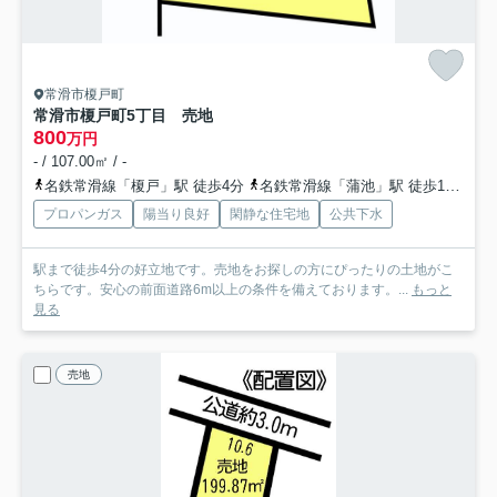
常滑市榎戸町
常滑市榎戸町5丁目 売地
800
万円
- / 107.00㎡ / -
名鉄常滑線「榎戸」駅 徒歩4分
名鉄常滑線「蒲池」駅 徒歩14分
名
プロパンガス
陽当り良好
閑静な住宅地
公共下水
駅まで徒歩4分の好立地です。売地をお探しの方にぴったりの土地がこ
ちらです。安心の前面道路6m以上の条件を備えております。...
もっと
見る
売地