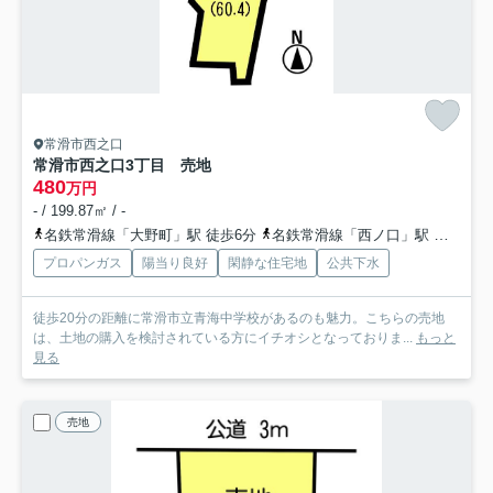
常滑市西之口
常滑市西之口3丁目 売地
480
万円
- / 199.87㎡ / -
名鉄常滑線「大野町」駅 徒歩6分
名鉄常滑線「西ノ口」駅 徒歩14分
プロパンガス
陽当り良好
閑静な住宅地
公共下水
徒歩20分の距離に常滑市立青海中学校があるのも魅力。こちらの売地
は、土地の購入を検討されている方にイチオシとなっておりま...
もっと
見る
売地