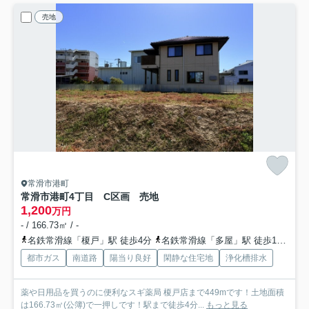
売地
常滑市港町
常滑市港町4丁目 C区画 売地
1,200
万円
- / 166.73㎡ / -
名鉄常滑線「榎戸」駅 徒歩4分
名鉄常滑線「多屋」駅 徒歩15分
都市ガス
南道路
陽当り良好
閑静な住宅地
浄化槽排水
薬や日用品を買うのに便利なスギ薬局 榎戸店まで449mです！土地面積
は166.73㎡(公簿)で一押しです！駅まで徒歩4分...
もっと見る