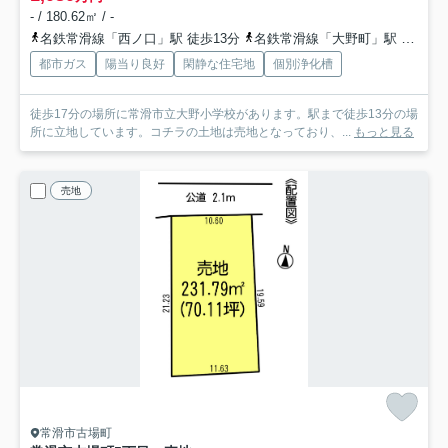
- / 180.62㎡ / -
名鉄常滑線「西ノ口」駅 徒歩13分
名鉄常滑線「大野町」駅 徒歩21分
都市ガス
陽当り良好
閑静な住宅地
個別浄化槽
徒歩17分の場所に常滑市立大野小学校があります。駅まで徒歩13分の場
所に立地しています。コチラの土地は売地となっており、...
もっと見る
売地
常滑市古場町