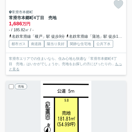
常滑市本郷町
常滑市本郷町4丁目 売地
1,686
万円
- / 185.82㎡ / -
名鉄常滑線「榎戸」駅 徒歩9分
名鉄常滑線「蒲池」駅 徒歩19分
名
都市ガス
南道路
陽当り良好
閑静な住宅地
公共下水
常滑市エリアでの住まいなら、住み心地も快適な「常滑市本郷町4丁
目 売地」はいかがでしょうか。売地をお探しの方にぴったりの...
もっ
と見る
売地