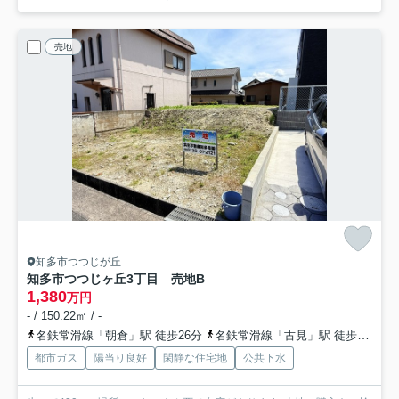
売地
知多市つつじが丘
知多市つつじヶ丘3丁目 売地B
1,380
万円
- / 150.22㎡ / -
名鉄常滑線「朝倉」駅 徒歩26分
名鉄常滑線「古見」駅 徒歩27分
都市ガス
陽当り良好
閑静な住宅地
公共下水