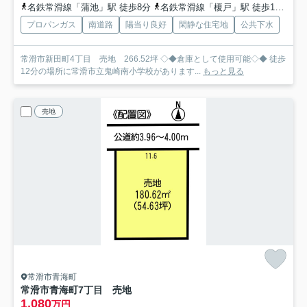
名鉄常滑線「蒲池」駅 徒歩8分
名鉄常滑線「榎戸」駅 徒歩11分
名
プロパンガス
南道路
陽当り良好
閑静な住宅地
公共下水
常滑市新田町4丁目 売地 266.52坪 ◇◆倉庫として使用可能◇◆ 徒歩
12分の場所に常滑市立鬼崎南小学校があります...
もっと見る
売地
常滑市青海町
常滑市青海町7丁目 売地
1,080
万円