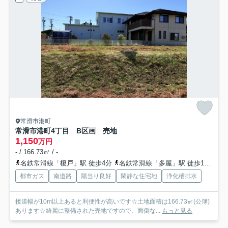
常滑市港町
常滑市港町4丁目 B区画 売地
1,150
万円
- / 166.73㎡ / -
名鉄常滑線「榎戸」駅 徒歩4分
名鉄常滑線「多屋」駅 徒歩15分
都市ガス
南道路
陽当り良好
閑静な住宅地
浄化槽排水
接道幅が10m以上あると利便性が高いです☆土地面積は166.73㎡(公簿)
あります☆綺麗に整備された売地ですので、面倒な...
もっと見る