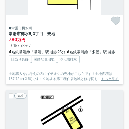
常滑市樽水町
常滑市樽水町3丁目 売地
780
万円
- / 157.73㎡ / -
名鉄常滑線「常滑」駅 徒歩25分
名鉄常滑線「多屋」駅 徒歩36分
陽当り良好
閑静な住宅地
浄化槽排水
土地購入をお考えの方にイチオシの売地がこちらです！土地面積は
157.73㎡(公簿)です！立地する第二種住居地域とほぼ同じ...
もっと見る
売地