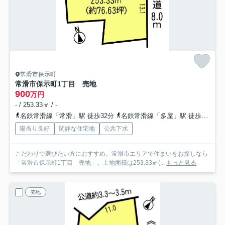
常滑市保示町
常滑市保示町1丁目 売地
900
万円
- / 253.33㎡ / -
名鉄常滑線「常滑」駅 徒歩32分
名鉄常滑線「多屋」駅 徒歩32分
陽当り良好
閑静な住宅地
公共下水
こだわりで選びたい方におすすめ。常滑市エリアで住まいをお探しなら
「常滑市保示町1丁目 売地」。土地面積は253.33㎡(...
もっと見る
売地