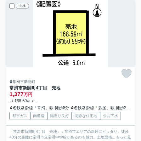
売地
常滑市新開町
常滑市新開町4丁目 売地
1,377
万円
- / 168.59㎡ / -
名鉄常滑線「常滑」駅 徒歩8分
名鉄常滑線「多屋」駅 徒歩23分
都市ガス
南道路
陽当り良好
閑静な住宅地
公共下水
「常滑市新開町4丁目 売地」：常滑市エリアの新居にピッタリ。徒歩
40分の距離に常滑市立常滑中学校があるのも魅力。土地面積...
もっと見