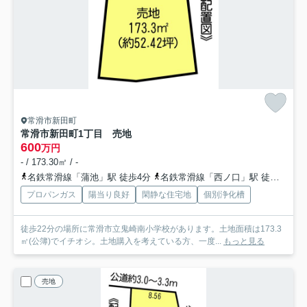
常滑市新田町
常滑市新田町1丁目 売地
600
万円
- / 173.30㎡ / -
名鉄常滑線「蒲池」駅 徒歩4分
名鉄常滑線「西ノ口」駅 徒歩18分
プロパンガス
陽当り良好
閑静な住宅地
個別浄化槽
徒歩22分の場所に常滑市立鬼崎南小学校があります。土地面積は173.3
㎡(公簿)でイチオシ。土地購入を考えている方、一度...
もっと見る
売地