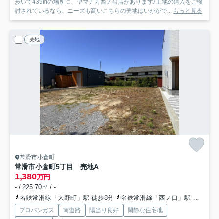
歩いて439mの場所に、ヤマナカ西ノ台店があります♪土地の購入をご検
討されているなら、ニーズも高いこちらの売地はいかがで...
もっと見る
売地
常滑市小倉町
常滑市小倉町5丁目 売地A
1,380
万円
- / 225.70㎡ / -
名鉄常滑線「大野町」駅 徒歩8分
名鉄常滑線「西ノ口」駅 徒歩19分
プロパンガス
南道路
陽当り良好
閑静な住宅地