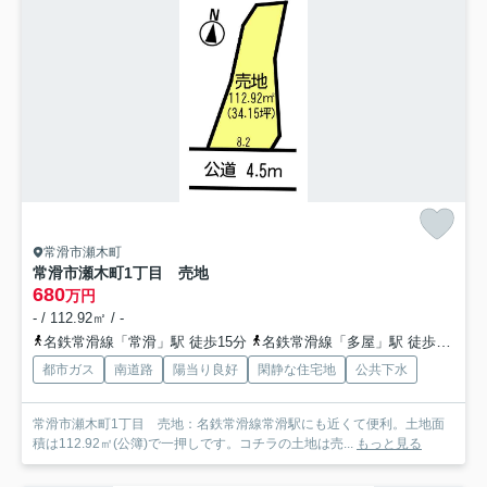
常滑市瀬木町
常滑市瀬木町1丁目 売地
680
万円
- / 112.92㎡ / -
名鉄常滑線「常滑」駅 徒歩15分
名鉄常滑線「多屋」駅 徒歩27分
都市ガス
南道路
陽当り良好
閑静な住宅地
公共下水
常滑市瀬木町1丁目 売地：名鉄常滑線常滑駅にも近くて便利。土地面
積は112.92㎡(公簿)で一押しです。コチラの土地は売...
もっと見る