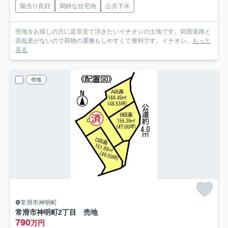
陽当り良好
閑静な住宅地
公共下水
売地をお探しの方に是非見て頂きたいイチオシの土地です。前面道路と
高低差がないので荷物の運搬もしやすくて便利です。イチオシ...
もっと
見る
売地
常滑市神明町
常滑市神明町2丁目 売地
790
万円