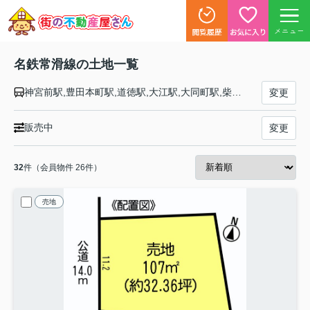
メニュー
名鉄常滑線の土地一覧
神宮前駅,豊田本町駅,道徳駅,大江駅,大同町駅,柴田駅,名和駅,聚楽園駅,新日鉄前駅,太田川駅,尾張横須賀駅,寺本駅,朝倉駅,古見駅,長浦駅,日長駅,新舞子駅,大野町駅,西ノ口駅,蒲池駅,榎戸駅,多屋駅,常滑駅
変更
販売中
変更
32
件（会員物件 26件）
売地