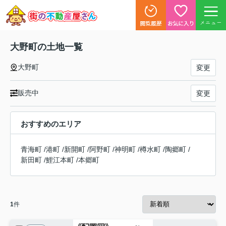
メニュー
大野町の土地一覧
大野町
変更
販売中
変更
おすすめのエリア
青海町
/
港町
/
新開町
/
阿野町
/
神明町
/
樽水町
/
陶郷町
/
新田町
/
鯉江本町
/
本郷町
1
件