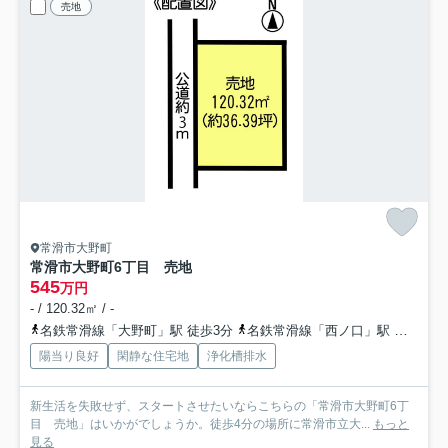
売地
常滑市大野町
常滑市大野町6丁目 売地
545
万円
- / 120.32㎡ / -
名鉄常滑線「大野町」駅 徒歩3分
名鉄常滑線「西ノ口」駅 徒歩16分
陽当り良好
閑静な住宅地
浄化槽排水
新生活を失敗せず、スタートさせたいならこちらの「常滑市大野町6丁
目 売地」はいかがでしょうか。徒歩4分の場所に常滑市立大...
もっと
見る