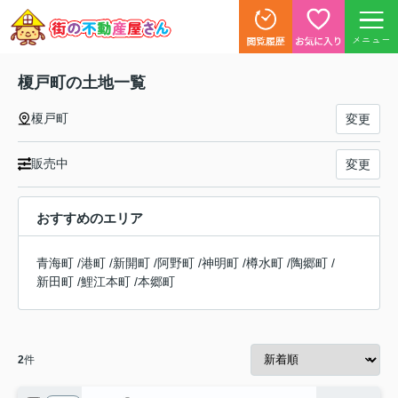
メニュー
榎戸町の土地一覧
榎戸町
変更
販売中
変更
おすすめのエリア
青海町
/
港町
/
新開町
/
阿野町
/
神明町
/
樽水町
/
陶郷町
/
新田町
/
鯉江本町
/
本郷町
2
件