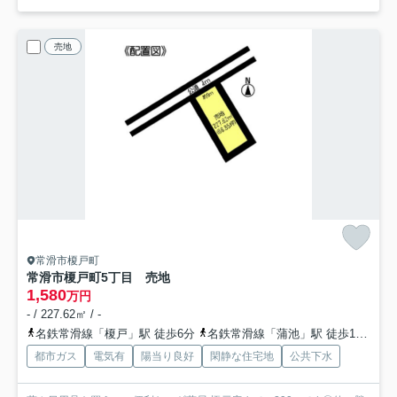
売地
常滑市榎戸町
常滑市榎戸町5丁目 売地
1,580
万円
- / 227.62㎡ / -
名鉄常滑線「榎戸」駅 徒歩6分
名鉄常滑線「蒲池」駅 徒歩14分
都市ガス
電気有
陽当り良好
閑静な住宅地
公共下水