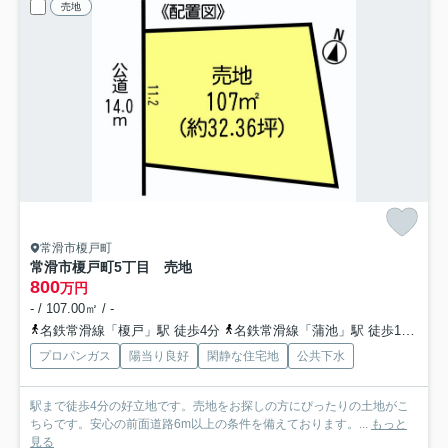
売地
常滑市榎戸町
常滑市榎戸町5丁目 売地
800
万円
- / 107.00㎡ / -
名鉄常滑線「榎戸」駅 徒歩4分
名鉄常滑線「蒲池」駅 徒歩14分
名
プロパンガス
陽当り良好
閑静な住宅地
公共下水
駅まで徒歩4分の好立地です。売地をお探しの方にぴったりの土地がこ
ちらです。安心の前面道路6m以上の条件を備えております。...
もっと
見る