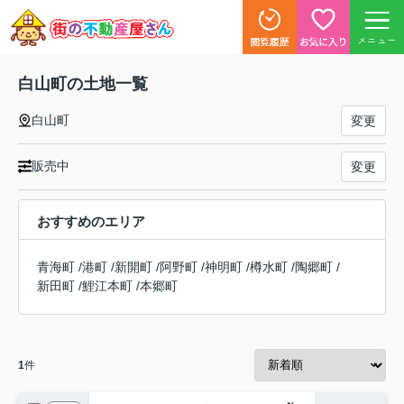
メニュー
白山町の土地一覧
白山町
変更
販売中
変更
おすすめのエリア
青海町
/
港町
/
新開町
/
阿野町
/
神明町
/
樽水町
/
陶郷町
/
新田町
/
鯉江本町
/
本郷町
1
件