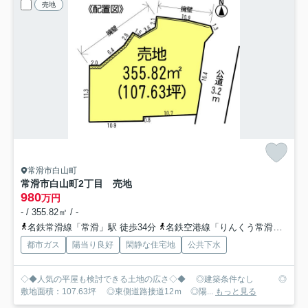
売地
常滑市白山町
常滑市白山町2丁目 売地
980
万円
- / 355.82㎡ / -
名鉄常滑線「常滑」駅 徒歩34分
名鉄空港線「りんくう常滑」駅 徒歩45分
都市ガス
陽当り良好
閑静な住宅地
公共下水
◇◆人気の平屋も検討できる土地の広さ◇◆ ◎建築条件なし ◎
敷地面積：107.63坪 ◎東側道路接道12ｍ ◎陽...
もっと見る