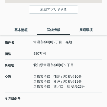
地図アプリで見る
基本情報
詳細情報
周辺環境
常滑市神明町2丁目 売地
物件名
980万円
価格
愛知県
常滑市
神明町
２丁目
所在地
名鉄常滑線
「
蒲池
」駅 徒歩10分
交通
名鉄常滑線
「
榎戸
」駅 徒歩13分
名鉄常滑線
「
西ノ口
」駅 徒歩23分
その他条件