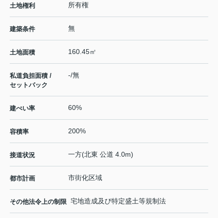
所有権
土地権利
無
建築条件
160.45㎡
土地面積
-/無
私道負担面積 /
セットバック
60%
建ぺい率
200%
容積率
一方(北東 公道 4.0m)
接道状況
市街化区域
都市計画
宅地造成及び特定盛土等規制法
その他法令上の制限