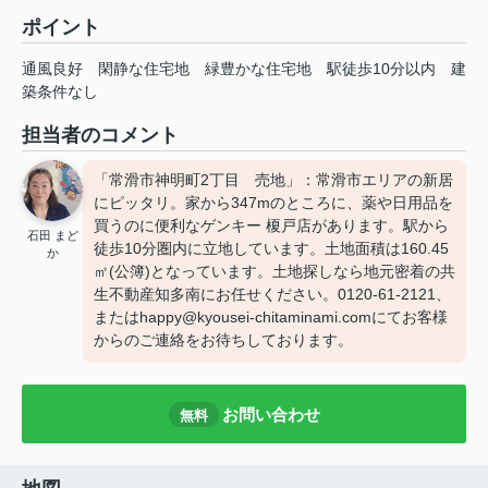
ポイント
通風良好
閑静な住宅地
緑豊かな住宅地
駅徒歩10分以内
建
築条件なし
担当者のコメント
「常滑市神明町2丁目 売地」：常滑市エリアの新居
にピッタリ。家から347mのところに、薬や日用品を
買うのに便利なゲンキー 榎戸店があります。駅から
石田 まど
徒歩10分圏内に立地しています。土地面積は160.45
か
㎡(公簿)となっています。土地探しなら地元密着の共
生不動産知多南にお任せください。0120-61-2121、
またはhappy@kyousei-chitaminami.comにてお客様
からのご連絡をお待ちしております。
お問い合わせ
無料