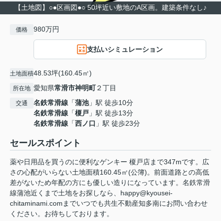
【土地図】○●区画図●○ 50坪近い敷地のA区画。建築条件なし♪
980万円
価格
支払いシミュレーション
48.53坪(160.45㎡)
土地面積
愛知県
常滑市
神明町
２丁目
所在地
名鉄常滑線
「
蒲池
」駅 徒歩10分
交通
名鉄常滑線
「
榎戸
」駅 徒歩13分
名鉄常滑線
「
西ノ口
」駅 徒歩23分
セールスポイント
薬や日用品を買うのに便利なゲンキー 榎戸店まで347mです。広
さの心配がいらない土地面積160.45㎡(公簿)。前面道路との高低
差がないため年配の方にも優しい造りになっています。名鉄常滑
線蒲池近くまで土地をお探しなら、happy@kyousei-
chitaminami.comまでいつでも共生不動産知多南にお問い合わせ
ください。お待ちしております。