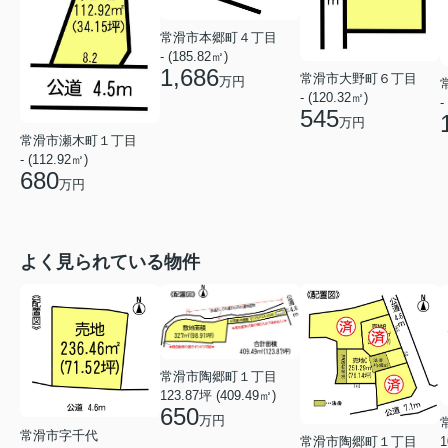
常滑市本郷町４丁目
- (185.82㎡)
1,686
常滑市大野町６丁目
万円
- (120.32㎡)
-
545
万円
常滑市瀬木町１丁目
- (112.92㎡)
680
万円
よく見られている物件
常滑市陶郷町１丁目
123.87坪 (409.49㎡)
650
万円
常滑市字千代
常滑市陶郷町１丁目
1