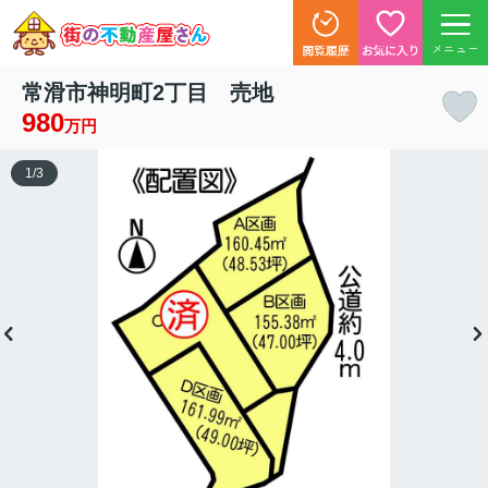
メニュー
常滑市神明町2丁目 売地
980
万円
1
/
3