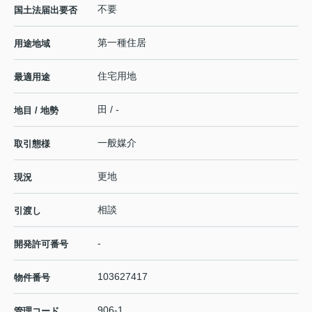
不要
国土法届出要否
第一種住居
用途地域
住宅用地
最適用途
田 / -
地目 / 地勢
一般媒介
取引態様
更地
現況
相談
引渡し
-
開発許可番号
103627417
物件番号
906-1
管理コード