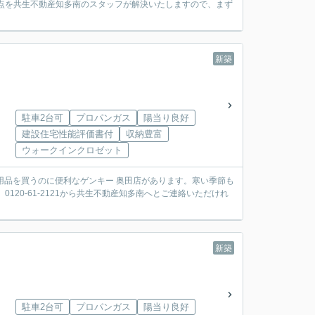
点を共生不動産知多南のスタッフが解決いたしますので、まず
新築
駐車2台可
プロパンガス
陽当り良好
建設住宅性能評価書付
収納豊富
ウォークインクロゼット
用品を買うのに便利なゲンキー 奥田店があります。寒い季節も
20-61-2121から共生不動産知多南へとご連絡いただけれ
新築
駐車2台可
プロパンガス
陽当り良好