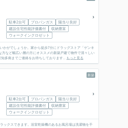
駐車2台可
プロパンガス
陽当り良好
建設住宅性能評価書付
収納豊富
ウォークインクロゼット
いかがでしょうか。家から徒歩7分にドラッグストア「ゲンキ
な方など幅広い層の方にオススメの新築戸建て物件で清々しい
多南までご連絡をお待ちしております...
もっと見る
新築
駐車2台可
プロパンガス
陽当り良好
建設住宅性能評価書付
収納豊富
ウォークインクロゼット
とリラックスできます。浴室乾燥機のあるお風呂場は洗濯物を干