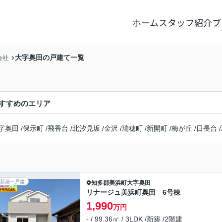
ホーム
スタッフ紹介
ブ
大字奥田の戸建て一覧
会社
すすめのエリア
字奥田
/
保示町
/
飛香台
/
北汐見坂
/
金沢
/
瑞穂町
/
新開町
/
梅が丘
/
日長台
/
新築一戸建
知多郡美浜町
大字奥田
リナージュ美浜町奥田 6号棟
1,990
万円
- / 99.36㎡ / 3LDK /新築 /2階建