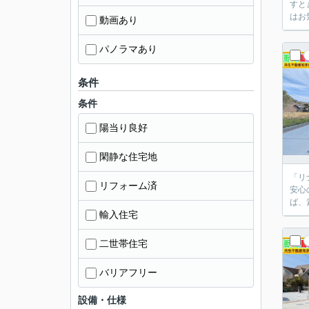
すと
はお
動画あり
パノラマあり
条件
条件
陽当り良好
閑静な住宅地
「リ
リフォーム済
安心
ば、
輸入住宅
二世帯住宅
バリアフリー
設備・仕様