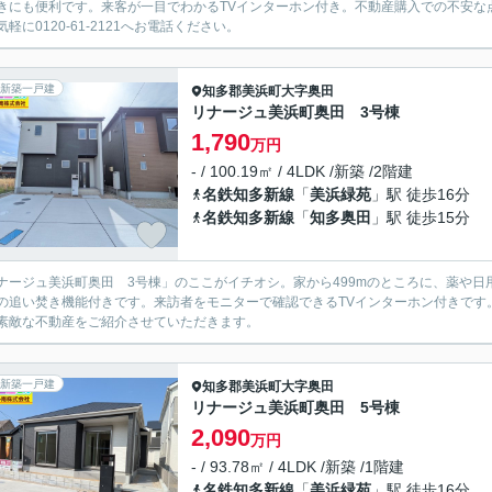
きにも便利です。来客が一目でわかるTVインターホン付き。不動産購入での不安な
気軽に0120-61-2121へお電話ください。
新築一戸建
知多郡美浜町
大字奥田
リナージュ美浜町奥田 3号棟
1,790
万円
- / 100.19㎡ / 4LDK /新築 /2階建
名鉄知多新線
「
美浜緑苑
」駅 徒歩16分
名鉄知多新線
「
知多奥田
」駅 徒歩15分
ナージュ美浜町奥田 3号棟」のここがイチオシ。家から499mのところに、薬や日
の追い焚き機能付きです。来訪者をモニターで確認できるTVインターホン付きです。01
素敵な不動産をご紹介させていただきます。
新築一戸建
知多郡美浜町
大字奥田
リナージュ美浜町奥田 5号棟
2,090
万円
- / 93.78㎡ / 4LDK /新築 /1階建
名鉄知多新線
「
美浜緑苑
」駅 徒歩16分