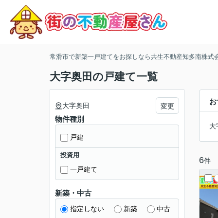
常滑市で新築一戸建てをお探しなら共生不動産知多南株式
大字奥田の戸建て一覧
お
大字奥田
変更
物件種別
大
戸建
投資用
6
件
一戸建て
新築・中古
指定しない
新築
中古