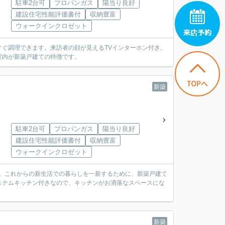
駐車2台可
プロパンガス
陽当り良好
建設住宅性能評価書付
収納豊富
ウォークインクロゼット
ぐ調理できます。来訪者の顔が見えるTVインターホン付き。
室内が新築戸建ての特徴です。
新築
駐車2台可
プロパンガス
陽当り良好
建設住宅性能評価書付
収納豊富
ウォークインクロゼット
す。これからの新生活での暮らしを一新するために、新築戸建て
ステムキッチン付きなので、キッチンがお洒落なスペースにな
新築