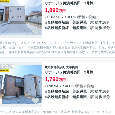
リナージュ美浜町奥田 1号棟
1,890
万円
- / 103.50㎡ / 3LDK /新築 /2階建
名鉄知多新線
「
美浜緑苑
」駅 徒歩16分
名鉄知多新線
「
知多奥田
」駅 徒歩15分
活を失敗せず、スタートさせたいならこちらの「リナージュ美浜町奥田 1号棟」は
奥田店」があります。浴室乾燥機を備えているお風呂場のある物件です。きれい好き
活を。名鉄知多新線美浜緑苑周辺の不動産購入を検討されるなら、まずは共生不動産知
新築一戸建
知多郡美浜町
大字奥田
リナージュ美浜町奥田 2号棟
1,790
万円
- / 98.94㎡ / 4LDK /新築 /2階建
名鉄知多新線
「
美浜緑苑
」駅 徒歩16分
名鉄知多新線
「
知多奥田
」駅 徒歩15分
ッピング マルス 美浜奥田店まで185mです。浴室が1坪以上あるので、ゆったり