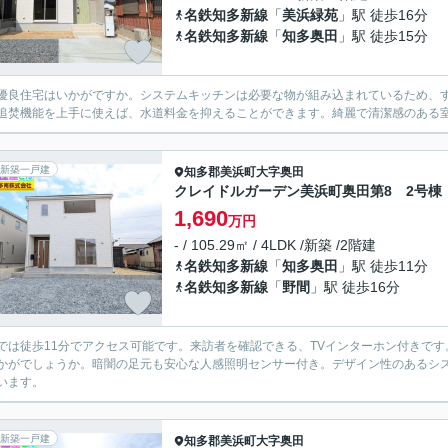
名鉄知多新線
「
美浜緑苑
」駅 徒歩16分
名鉄知多新線
「
知多奥田
」駅 徒歩15分
優良住宅はいかがですか。システムキッチンは必要な物が組み込まれているため、す
追焚機能を上手に使えば、水道料金を抑えることができます。綺麗で清潔感のある
新築一戸建
知多郡美浜町
大字奥田
クレイドルガーデン美浜町奥田第8 2号棟
1,690
万円
- / 105.29㎡ / 4LDK /新築 /2階建
名鉄知多新線
「
知多奥田
」駅 徒歩11分
名鉄知多新線
「
野間
」駅 徒歩16分
では徒歩11分でアクセス可能です。来訪者を確認できる、TVインターホン付きで
かがでしょうか。暗闇の足元も安心な人感照明センサー付き。デザイン性のあるシ
います。
新築一戸建
知多郡美浜町
大字奥田