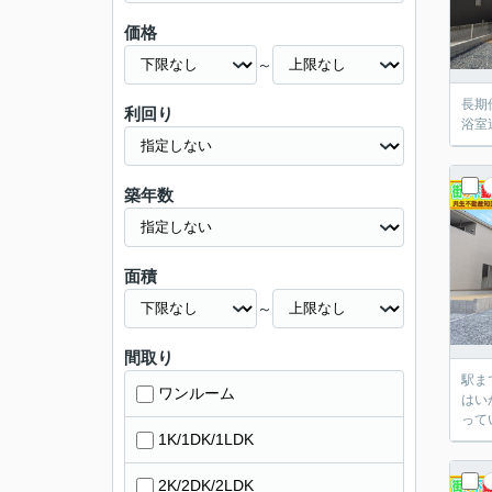
価格
～
長期
利回り
浴室
築年数
面積
～
間取り
駅ま
ワンルーム
はい
って
1K/1DK/1LDK
2K/2DK/2LDK