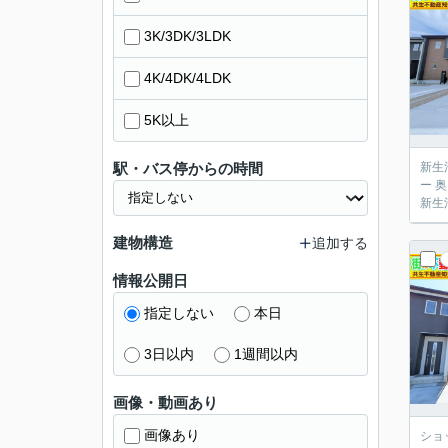
3K/3DK/3LDK
4K/4DK/4LDK
5K以上
駅・バス停からの時間
新生
ー 
新生
建物構造
追加する
情報公開日
指定しない
本日
3日以内
1週間以内
画像・動画あり
画像あり
ショ