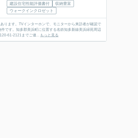
建設住宅性能評価書付
収納豊富
ウォークインクロゼット
ろにあります。TVインターホンで、モニターから来訪者が確認で
物件です。知多郡美浜町に位置する名鉄知多新線美浜緑苑周辺
1-2121までご連...
もっと見る