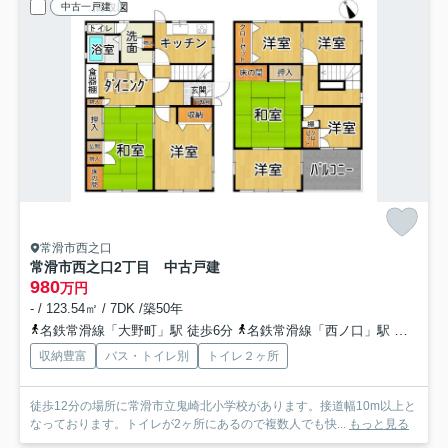
中古一戸建
常滑市西之口
常滑市西之口2丁目 中古戸建
980
万円
- / 123.54㎡ / 7DK /築50年
名鉄常滑線「大野町」駅 徒歩6分
名鉄常滑線「西ノ口」駅 徒歩12分
収納豊富
バス・トイレ別
トイレ２ヶ所
徒歩12分の場所に常滑市立鬼崎北小学校があります。接道幅10m以上と
なっております。トイレが2ヶ所にあるので複数人でも快...
もっと見る