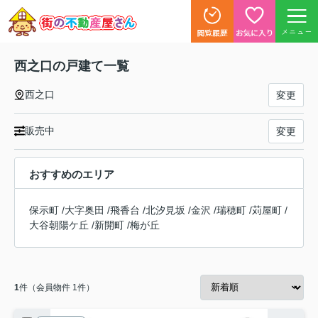
メニュー
西之口の戸建て一覧
西之口
変更
販売中
変更
おすすめのエリア
保示町
/
大字奥田
/
飛香台
/
北汐見坂
/
金沢
/
瑞穂町
/
苅屋町
/
大谷朝陽ケ丘
/
新開町
/
梅が丘
1
件（会員物件 1件）