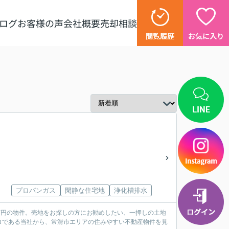
ログ
お客様の声
会社概要
売却相談
プロパンガス
閑静な住宅地
浄化槽排水
万円の物件。売地をお探しの方にお勧めしたい、一押しの土地
ロである当社から、常滑市エリアの住みやすい不動産物件を見