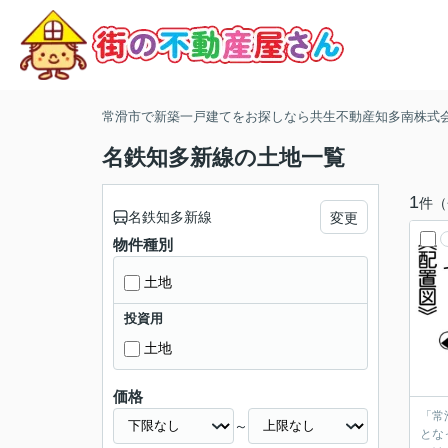
常滑市で新築一戸建てをお探しなら共生不動産知多南株式
名鉄知多新線の土地一覧
1
件（
名鉄知多新線
変更
物件種別
土地
投資用
土地
価格
「常
～
とな