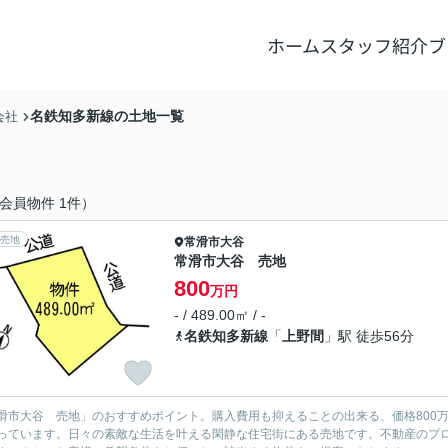
ホーム
スタッフ紹介
ブ
名鉄知多新線の土地一覧
会社
会員物件 1件）
売地
常滑市
大谷
常滑市大谷 売地
800
万円
- / 489.00㎡ / -
名鉄知多新線
「
上野間
」駅 徒歩56分
滑市大谷 売地」のおすすめポイント。購入費用も抑えることの出来る、価格800
っています。日々の素敵な生活を叶える閑静な住宅街にある売地です。不動産のプ