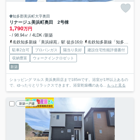
知多郡美浜町大字奥田
リナージュ美浜町奥田 2号棟
1,790
万円
- / 98.94㎡ / 4LDK /新築
名鉄知多新線「美浜緑苑」駅 徒歩16分
名鉄知多新線「知多奥田」駅 徒歩15分
駐車2台可
プロパンガス
陽当り良好
建設住宅性能評価書付
収納豊富
ウォークインクロゼット
新築
ショッピング マルス 美浜奥田店まで185mです。浴室が1坪以上あるの
で、ゆったりとリラックスできます。浴室乾燥機のある...
もっと見る
新築一戸建