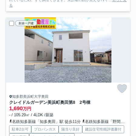
る
新築一戸建
知多郡美浜町大字奥田
クレイドルガーデン美浜町奥田第8 2号棟
1,690
万円
- / 105.29㎡ / 4LDK /新築
名鉄知多新線「知多奥田」駅 徒歩11分
名鉄知多新線「野間」駅 徒歩16分
駐車2台可
プロパンガス
陽当り良好
建設住宅性能評価書付