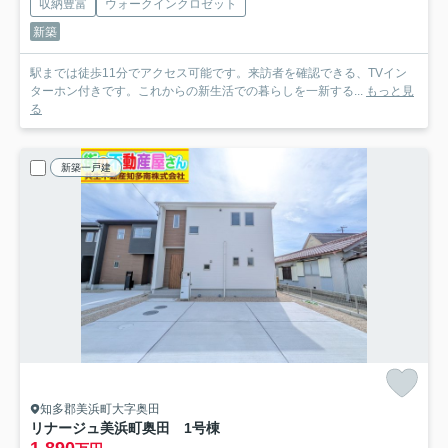
収納豊富
ウォークインクロゼット
新築
駅までは徒歩11分でアクセス可能です。来訪者を確認できる、TVイン
ターホン付きです。これからの新生活での暮らしを一新する...
もっと見
る
新築一戸建
知多郡美浜町大字奥田
リナージュ美浜町奥田 1号棟
1,890