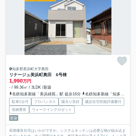
知多郡美浜町大字奥田
リナージュ美浜町奥田 6号棟
1,990
万円
- / 99.36㎡ / 3LDK /新築
名鉄知多新線「美浜緑苑」駅 徒歩16分
名鉄知多新線「知多奥田」駅 徒歩15分
駐車2台可
プロパンガス
陽当り良好
建設住宅性能評価書付
収納豊富
ウォークインクロゼット
新築
長期優良住宅はいかがですか。システムキッチンは必要な物が組み込ま
れているため、すぐ調理できます。来訪者の顔が見えるTVイ...
もっと見