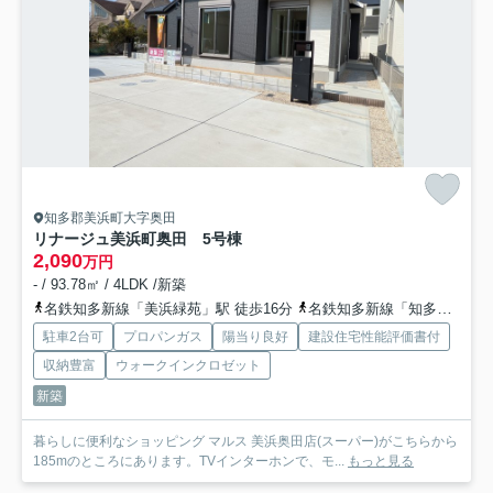
知多郡美浜町大字奥田
リナージュ美浜町奥田 5号棟
2,090
万円
- / 93.78㎡ / 4LDK /新築
名鉄知多新線「美浜緑苑」駅 徒歩16分
名鉄知多新線「知多奥田」駅 徒歩15分
駐車2台可
プロパンガス
陽当り良好
建設住宅性能評価書付
収納豊富
ウォークインクロゼット
新築
暮らしに便利なショッピング マルス 美浜奥田店(スーパー)がこちらから
185mのところにあります。TVインターホンで、モ...
もっと見る