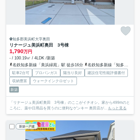
知多郡美浜町大字奥田
リナージュ美浜町奥田 3号棟
1,790
万円
- / 100.19㎡ / 4LDK /新築
名鉄知多新線「美浜緑苑」駅 徒歩16分
名鉄知多新線「知多奥田」駅 徒歩15分
駐車2台可
プロパンガス
陽当り良好
建設住宅性能評価書付
収納豊富
ウォークインクロゼット
新築
「リナージュ美浜町奥田 3号棟」のここがイチオシ。家から499mのと
ころに、薬や日用品を買うのに便利なゲンキー 奥田店が...
もっと見る
新築一戸建