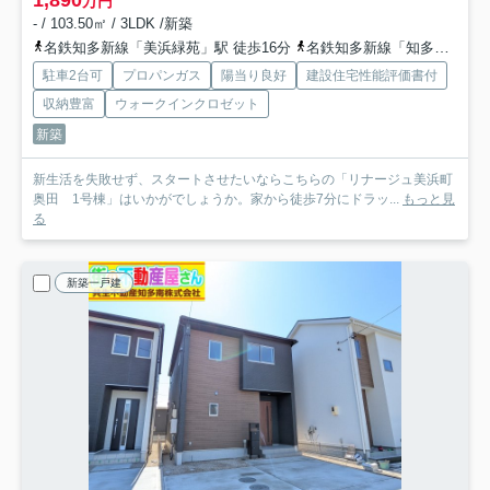
万円
- / 103.50㎡ / 3LDK /新築
名鉄知多新線「美浜緑苑」駅 徒歩16分
名鉄知多新線「知多奥田」駅 徒歩15分
駐車2台可
プロパンガス
陽当り良好
建設住宅性能評価書付
収納豊富
ウォークインクロゼット
新築
新生活を失敗せず、スタートさせたいならこちらの「リナージュ美浜町
奥田 1号棟」はいかがでしょうか。家から徒歩7分にドラッ...
もっと見
る
新築一戸建