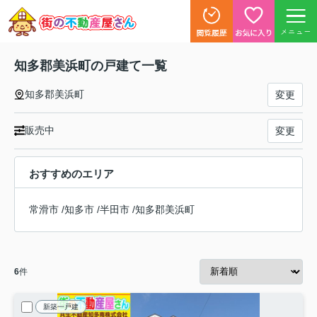
メニュー
知多郡美浜町の戸建て一覧
知多郡美浜町
変更
販売中
変更
おすすめのエリア
常滑市
/
知多市
/
半田市
/
知多郡美浜町
6
件
新築一戸建