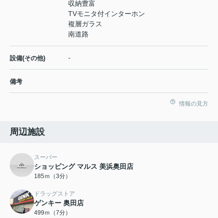
収納豊富
TVモニタ付インターホン
複層ガラス
南道路
-
設備(その他)
備考
情報の見方
周辺施設
スーパー
ショッピング マルス 美浜奥田店
185ｍ（3分）
ドラッグストア
ゲンキー 奥田店
499ｍ（7分）