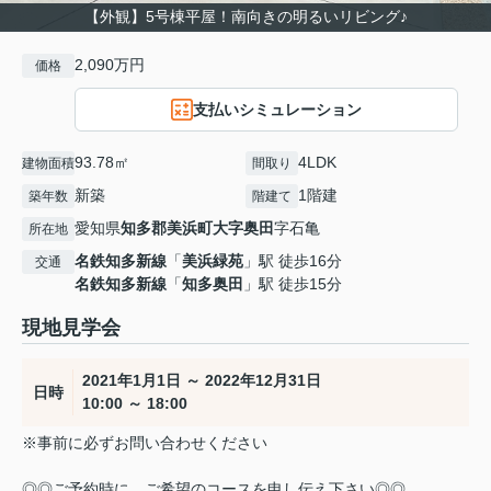
【外観】5号棟平屋！南向きの明るいリビング♪
2,090万円
価格
支払いシミュレーション
93.78㎡
4LDK
建物面積
間取り
新築
1階建
築年数
階建て
愛知県
知多郡美浜町
大字奥田
字石亀
所在地
名鉄知多新線
「
美浜緑苑
」駅 徒歩16分
交通
名鉄知多新線
「
知多奥田
」駅 徒歩15分
現地見学会
2021年1月1日 ～ 2022年12月31日
日時
10:00 ～ 18:00
※事前に必ずお問い合わせください
◎◎ご予約時に、ご希望のコースを申し伝え下さい◎◎