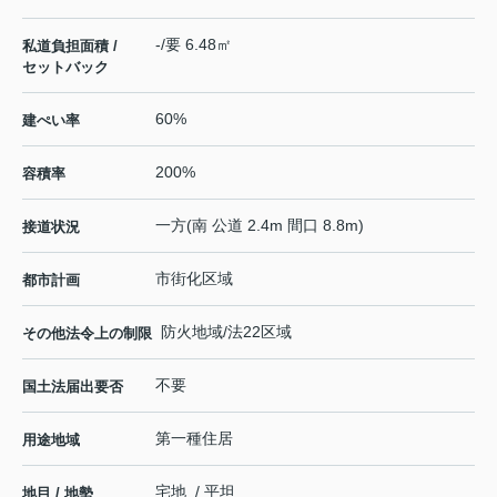
-/要 6.48㎡
私道負担面積 /
セットバック
60%
建ぺい率
200%
容積率
一方(南 公道 2.4m 間口 8.8m)
接道状況
市街化区域
都市計画
防火地域/法22区域
その他法令上の制限
不要
国土法届出要否
第一種住居
用途地域
宅地 / 平坦
地目 / 地勢