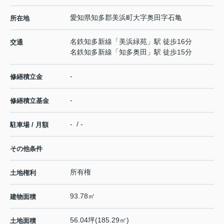
愛知県
知多郡美浜町
大字奥田
字石亀
所在地
名鉄知多新線
「
美浜緑苑
」駅 徒歩16分
交通
名鉄知多新線
「
知多奥田
」駅 徒歩15分
-
修繕積立金
-
修繕積立基金
- / -
駐車場 / 月額
その他条件
所有権
土地権利
93.78㎡
建物面積
56.04坪(185.29㎡)
土地面積