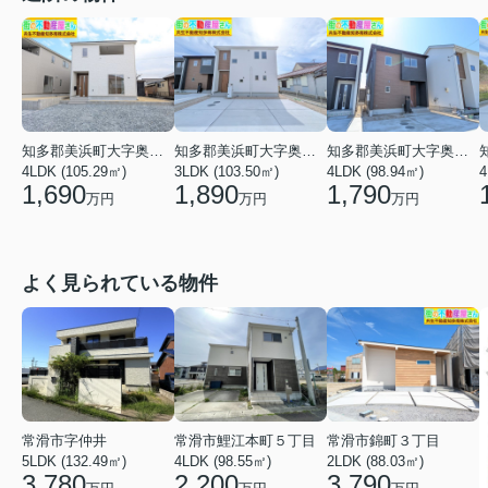
知多郡美浜町大字奥田字南側
知多郡美浜町大字奥田字石亀
知多郡美浜町大字奥田字石亀
4LDK (105.29㎡)
3LDK (103.50㎡)
4LDK (98.94㎡)
4
1,690
1,890
1,790
万円
万円
万円
よく見られている物件
常滑市字仲井
常滑市錦町３丁目
常滑市鯉江本町５丁目
5LDK (132.49㎡)
2LDK (88.03㎡)
4LDK (98.55㎡)
3,780
3,790
2,200