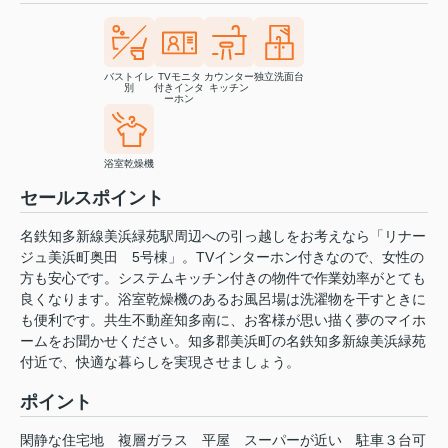
バストイレ
TVモニタ
カウンター
独立洗面台
別
付きインタ
キッチン
ーホン
浴室乾燥機
セールスポイント
名鉄知多新線美浜緑苑駅周辺への引っ越しをお考えなら「リナー
ジュ美浜町奥田 5号棟」。TVインターホン付きなので、女性の
方も安心です。システムキッチン付きの物件で作業効率がとても
良くなります。浴室乾燥機のあるお風呂場は洗濯物を干すときに
も便利です。共生不動産知多南に、お客様が思い描く夢のマイホ
ームをお聞かせください。知多郡美浜町の名鉄知多新線美浜緑苑
付近で、快適な暮らしを実現させましょう。
ポイント
閑静な住宅地
複層ガラス
平屋
スーパーが近い
駐車３台可