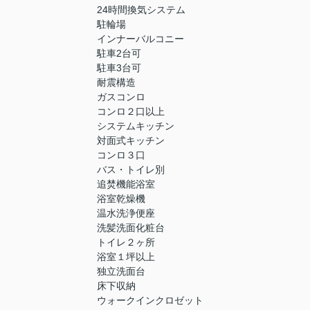
24時間換気システム
駐輪場
インナーバルコニー
駐車2台可
駐車3台可
耐震構造
ガスコンロ
コンロ２口以上
システムキッチン
対面式キッチン
コンロ３口
バス・トイレ別
追焚機能浴室
浴室乾燥機
温水洗浄便座
洗髪洗面化粧台
トイレ２ヶ所
浴室１坪以上
独立洗面台
床下収納
ウォークインクロゼット