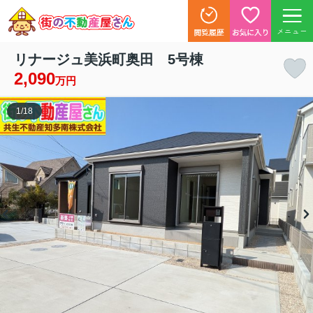
メニュー
リナージュ美浜町奥田 5号棟
2,090
万円
1
/
18