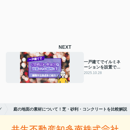
NEXT
一戸建てでイルミネ
ーションを設置でき
る場所は？種類や注
2025.10.28
意点をご紹介！
グ
庭の地面の素材について！芝・砂利・コンクリートを比較解説
共生不動産知多南株式会社