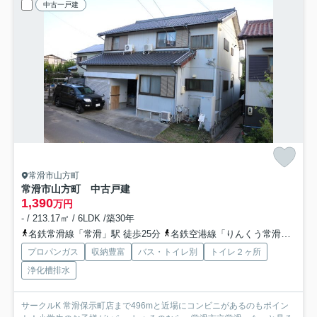
中古一戸建
常滑市山方町
常滑市山方町 中古戸建
1,390
万円
- / 213.17㎡ / 6LDK /築30年
名鉄常滑線「常滑」駅 徒歩25分
名鉄空港線「りんくう常滑」駅 徒歩35分
プロパンガス
収納豊富
バス・トイレ別
トイレ２ヶ所
浄化槽排水
サークルK 常滑保示町店まで496mと近場にコンビニがあるのもポイン