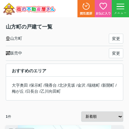
メニュー
山方町の戸建て一覧
山方町
変更
販売中
変更
おすすめのエリア
大字奥田
/
保示町
/
飛香台
/
北汐見坂
/
金沢
/
瑞穂町
/
新開町
/
梅が丘
/
日長台
/
乙川向田町
1
件