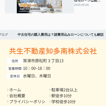
住宅ローンは組め
る？回避できる制
2026.06.09
限も解説
ブログ
中古住宅の購入費用は？諸費用込みローンについても解説
共生不動産知多南株式会社
常滑市原松町３丁目13
住所
10：00~18：00
営業時間
水曜日、木曜日
定休日
ホーム
駐車場2台以上
会社概要
駅徒歩10分
プライバシーポリシ
学校徒歩10分