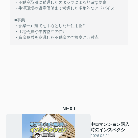
・不動産取引に精通したスタッフによる的確な提案
・生活環境や資産価値まで考慮した多角的なアドバイス
■事業
・新築一戸建てを中心とした居住用物件
・土地売買や中古物件の仲介
・資産形成を意識した不動産のご提案にも対応
NEXT
中古マンション購入
時のインスペクショ
ンについて！調査内
2026.02.24