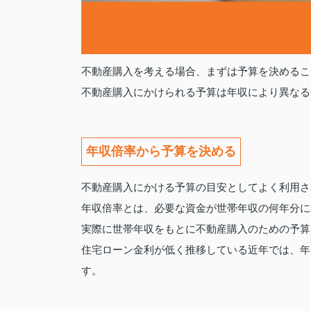
不動産購入を考える場合、まずは予算を決めるこ
不動産購入にかけられる予算は年収により異なる
年収倍率から予算を決める
不動産購入にかける予算の目安としてよく利用さ
年収倍率とは、必要な資金が世帯年収の何年分に
実際に世帯年収をもとに不動産購入のための予算
住宅ローン金利が低く推移している近年では、年
す。