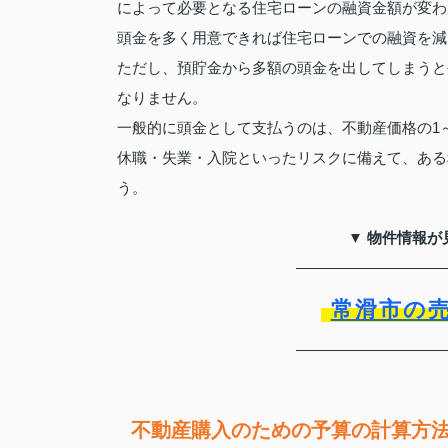
によって必要となる住宅ローンの融資金額が変わ
頭金を多く用意できれば住宅ローンでの融資を減
ただし、預貯金から多額の頭金を出してしまうと
なりません。
一般的に頭金として支払うのは、不動産価格の1
休職・失業・入院といったリスクに備えて、ある
う。
▼ 物件情報が
常滑市の
不動産購入のための予算の計算方