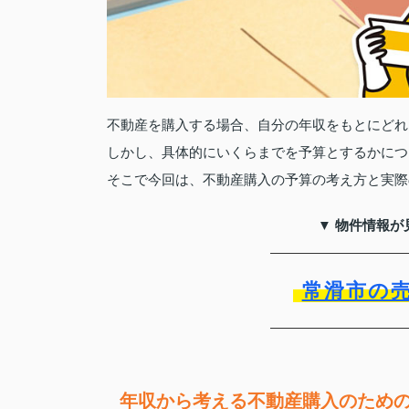
不動産を購入する場合、自分の年収をもとにどれ
しかし、具体的にいくらまでを予算とするかにつ
そこで今回は、不動産購入の予算の考え方と実際
▼ 物件情報が
常滑市の
年収から考える不動産購入のため