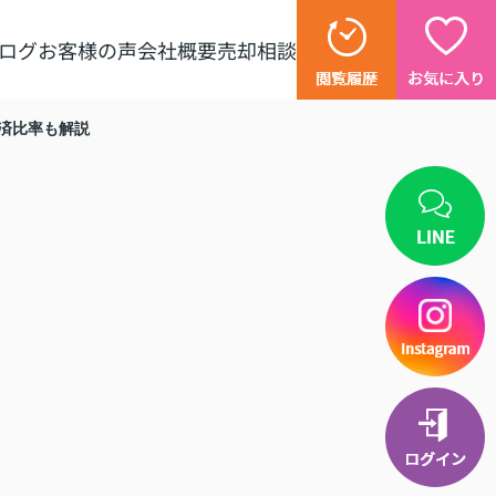
ログ
お客様の声
会社概要
売却相談
済比率も解説