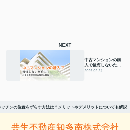
NEXT
中古マンションの購
入で後悔しないため
に！お金や周辺環境
2026.02.24
の確認も解説
キッチンの位置をずらす方法は？メリットやデメリットについても解説
共生不動産知多南株式会社