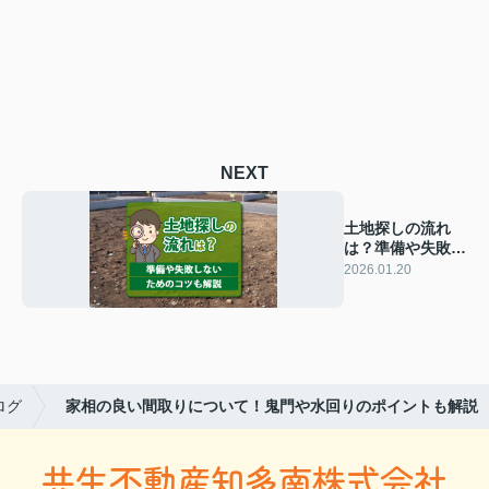
NEXT
土地探しの流れ
は？準備や失敗し
ないためのコツも
2026.01.20
解説
ログ
家相の良い間取りについて！鬼門や水回りのポイントも解説
共生不動産知多南株式会社