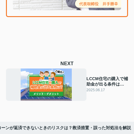
NEXT
LCCM住宅の購入で補
助金が出る条件は？
メリット・デメリッ
2025.06.17
トもご紹介！
ローンが返済できないときのリスクは？救済措置・誤った対処法を解説