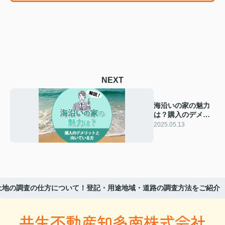
NEXT
海沿いの家の魅力
は？購入のデメリ
ットと向いている
2025.05.13
方を解説
土地の調査の仕方について！登記・用途地域・道路の調査方法をご紹介
共生不動産知多南株式会社