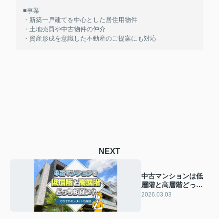
■事業
・新築一戸建てを中心とした居住用物件
・土地売買や中古物件の仲介
・資産形成を意識した不動産のご提案にも対応
NEXT
中古マンションは低
層階と高層階どっち
が良い？それぞれの
2026.03.03
メリットも解説