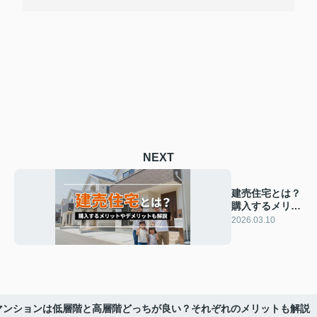
NEXT
建売住宅とは？
購入するメリッ
トやデメリット
2026.03.10
も解説
マンションは低層階と高層階どっちが良い？それぞれのメリットも解説