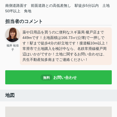
南側道路面す
前面道路との高低差無し
駅徒歩5分以内
土地
50坪以上
角地
担当者のコメント
薬や日用品を買うのに便利なスギ薬局 榎戸店まで
449mです！土地面積は166.73㎡(公簿)で一押しで
す！駅まで徒歩4分の好立地です！接道幅10m以上！
福井 祐佳
常滑市で土地購入を検討中なら、名鉄常滑線榎戸周
子
辺はいかがですか！土地に関するお問い合わせは、
共生不動産知多南までご連絡ください！
お問い合わせ
無料
地図