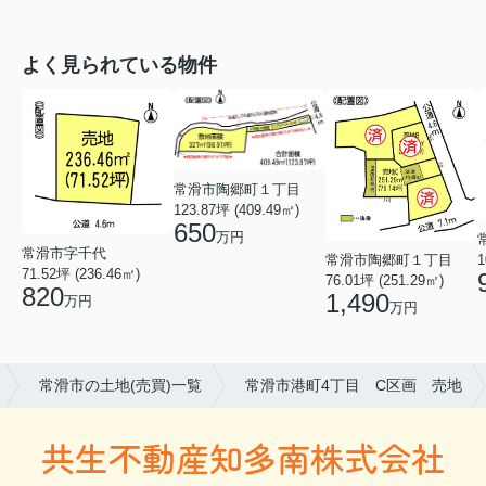
よく見られている物件
常滑市陶郷町１丁目
123.87坪 (409.49㎡)
650
万円
常滑市字千代
常滑市陶郷町１丁目
1
71.52坪 (236.46㎡)
76.01坪 (251.29㎡)
820
1,490
万円
万円
常滑市の土地(売買)一覧
常滑市港町4丁目 C区画 売地
共生不動産知多南株式会社