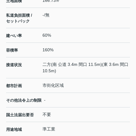
166.73㎡
土地面積
-/無
私道負担面積 /
セットバック
60%
建ぺい率
160%
容積率
二方(南 公道 3.4m 間口 11.5m)(東 3.6m 間口
接道状況
10.5m)
市街化区域
都市計画
-
その他法令上の制限
不要
国土法届出要否
準工業
用途地域