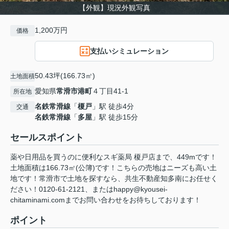
【外観】現況外観写真
1,200万円
価格
支払いシミュレーション
50.43坪(166.73㎡)
土地面積
愛知県
常滑市
港町
４丁目41-1
所在地
名鉄常滑線
「
榎戸
」駅 徒歩4分
交通
名鉄常滑線
「
多屋
」駅 徒歩15分
セールスポイント
薬や日用品を買うのに便利なスギ薬局 榎戸店まで、449mです！
土地面積は166.73㎡(公簿)です！こちらの売地はニーズも高い土
地です！常滑市で土地を探すなら、共生不動産知多南にお任せく
ださい！0120-61-2121、またはhappy@kyousei-
chitaminami.comまでお問い合わせをお待ちしております！
ポイント