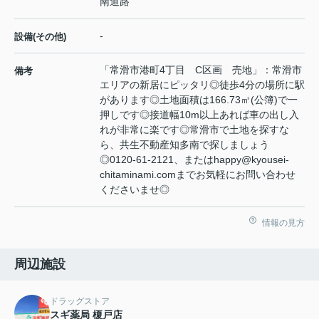
南道路
-
設備(その他)
「常滑市港町4丁目 C区画 売地」：常滑市
備考
エリアの新居にピッタリ◎徒歩4分の場所に駅
があります◎土地面積は166.73㎡(公簿)で一
押しです◎接道幅10m以上あれば車の出し入
れが非常に楽です◎常滑市で土地を探すな
ら、共生不動産知多南で探しましょう
◎0120-61-2121、またはhappy@kyousei-
chitaminami.comまでお気軽にお問い合わせ
くださいませ◎
情報の見方
周辺施設
ドラッグストア
スギ薬局 榎戸店