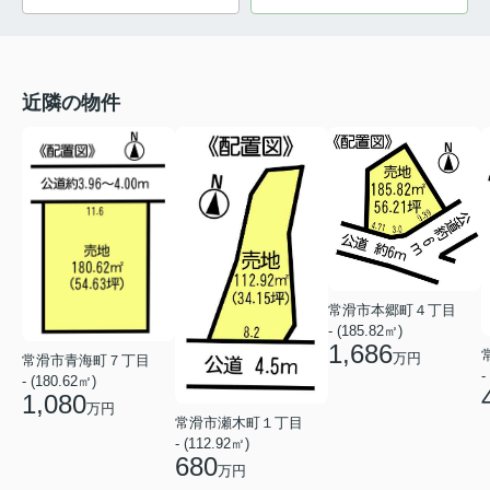
近隣の物件
常滑市本郷町４丁目
- (185.82㎡)
1,686
万円
常滑市青海町７丁目
-
- (180.62㎡)
1,080
万円
常滑市瀬木町１丁目
- (112.92㎡)
680
万円