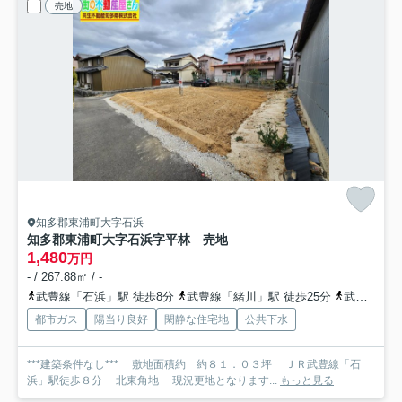
売地
知多郡東浦町大字石浜
知多郡東浦町大字石浜字平林 売地
1,480
万円
- / 267.88㎡ / -
武豊線「石浜」駅 徒歩8分
武豊線「緒川」駅 徒歩25分
武豊線「東浦」駅 徒歩31分
都市ガス
陽当り良好
閑静な住宅地
公共下水
***建築条件なし*** 敷地面積約 約８１．０３坪 ＪＲ武豊線「石
浜」駅徒歩８分 北東角地 現況更地となります...
もっと見る