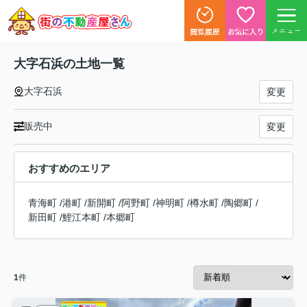
メニュー
大字石浜の土地一覧
大字石浜
変更
販売中
変更
おすすめのエリア
青海町
/
港町
/
新開町
/
阿野町
/
神明町
/
樽水町
/
陶郷町
/
新田町
/
鯉江本町
/
本郷町
1
件