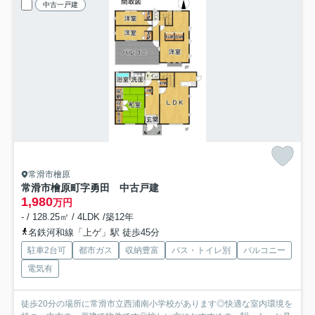
中古一戸建
常滑市檜原
常滑市檜原町字勇田 中古戸建
1,980
万円
- / 128.25㎡ / 4LDK /築12年
名鉄河和線「上ゲ」駅 徒歩45分
駐車2台可
都市ガス
収納豊富
バス・トイレ別
バルコニー
電気有
徒歩20分の場所に常滑市立西浦南小学校があります◎快適な室内環境を