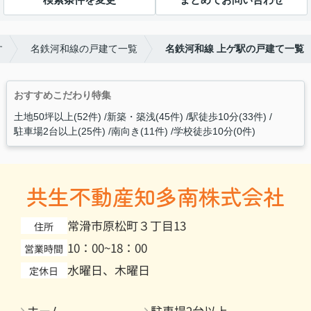
す
名鉄河和線の戸建て一覧
名鉄河和線 上ゲ駅の戸建て一覧
おすすめこだわり特集
土地50坪以上(52件)
新築・築浅(45件)
駅徒歩10分(33件)
駐車場2台以上(25件)
南向き(11件)
学校徒歩10分(0件)
共生不動産知多南株式会社
常滑市原松町３丁目13
住所
10：00~18：00
営業時間
水曜日、木曜日
定休日
ホーム
駐車場2台以上