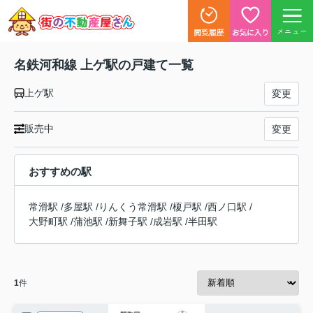
メニュー
名鉄河和線 上ゲ駅の戸建て一覧
上ゲ駅
変更
販売中
変更
おすすめの駅
常滑駅
/
多屋駅
/
りんくう常滑駅
/
榎戸駅
/
西ノ口駅
/
大野町駅
/
蒲池駅
/
新舞子駅
/
成岩駅
/
半田駅
1
件