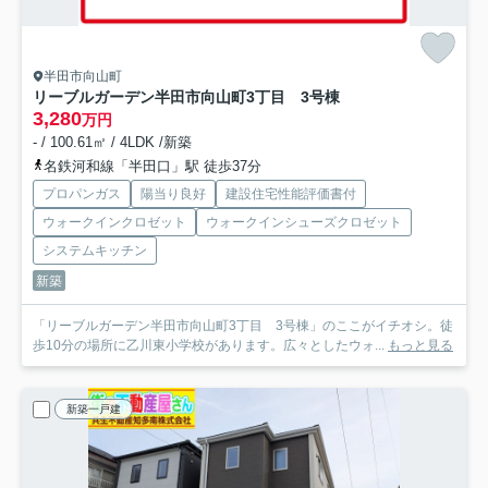
半田市向山町
リーブルガーデン半田市向山町3丁目 3号棟
3,280
万円
- / 100.61㎡ / 4LDK /新築
名鉄河和線「半田口」駅 徒歩37分
プロパンガス
陽当り良好
建設住宅性能評価書付
ウォークインクロゼット
ウォークインシューズクロゼット
システムキッチン
新築
「リーブルガーデン半田市向山町3丁目 3号棟」のここがイチオシ。徒
歩10分の場所に乙川東小学校があります。広々としたウォ...
もっと見る
新築一戸建