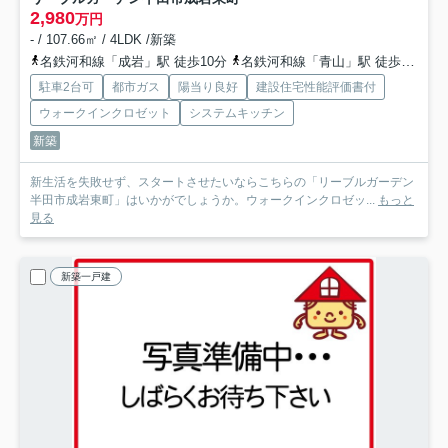
2,980
万円
- / 107.66㎡ / 4LDK /新築
名鉄河和線「成岩」駅 徒歩10分
名鉄河和線「青山」駅 徒歩16分
駐車2台可
都市ガス
陽当り良好
建設住宅性能評価書付
ウォークインクロゼット
システムキッチン
新築
新生活を失敗せず、スタートさせたいならこちらの「リーブルガーデン
半田市成岩東町」はいかがでしょうか。ウォークインクロゼッ...
もっと
見る
新築一戸建