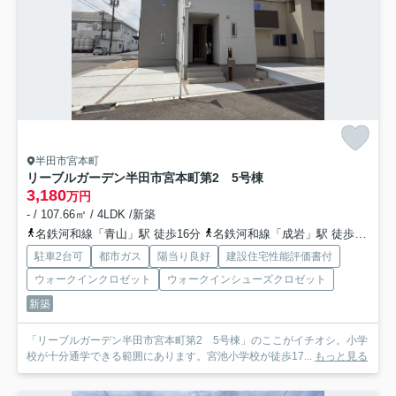
半田市宮本町
リーブルガーデン半田市宮本町第2 5号棟
3,180
万円
- / 107.66㎡ / 4LDK /新築
名鉄河和線「青山」駅 徒歩16分
名鉄河和線「成岩」駅 徒歩19分
駐車2台可
都市ガス
陽当り良好
建設住宅性能評価書付
ウォークインクロゼット
ウォークインシューズクロゼット
新築
「リーブルガーデン半田市宮本町第2 5号棟」のここがイチオシ。小学
校が十分通学できる範囲にあります。宮池小学校が徒歩17...
もっと見る