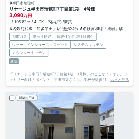
半田市瑞穂町
リナージュ半田市瑞穂町7丁目第1期 4号棟
3,090
万円
- / 106.82㎡ / 4LDK＋S(納戸) /新築
名鉄河和線「知多半田」駅 徒歩24分
名鉄河和線「成岩」駅 徒歩33分
都市ガス
陽当り良好
建設住宅性能評価書付
ウォークインシューズクロゼット
システムキッチン
カウンターキッチン
新築
「リナージュ半田市瑞穂町7丁目第1期 3号棟」のここがイチオシ。フ
ァミリー向けのポイント、半田市立さくら小学校が徒歩21...
もっと見る
新築一戸建