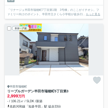
「リナージュ半田市瑞穂町7丁目第1期 3号棟」のここがイチオシ。フ
ァミリー向けのポイント、半田市立さくら小学校が徒歩21...
もっと見る
新築一戸建
半田市瑞穂町
リーブルガーデン半田市瑞穂町5丁目第3
2,999
万円
- / 106.21㎡ / 5LDK /新築
名鉄河和線「知多半田」駅 徒歩33分