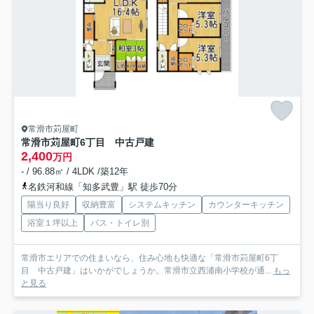
常滑市苅屋町
常滑市苅屋町6丁目 中古戸建
2,400
万円
- / 96.88㎡ / 4LDK /築12年
名鉄河和線「知多武豊」駅 徒歩70分
陽当り良好
収納豊富
システムキッチン
カウンターキッチン
浴室１坪以上
バス・トイレ別
常滑市エリアでの住まいなら、住み心地も快適な「常滑市苅屋町6丁
目 中古戸建」はいかがでしょうか。常滑市立西浦南小学校が通...
もっ
と見る