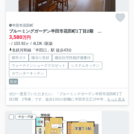
半田市花田町
ブルーミングガーデン半田市花田町1丁目2期 2号棟
3,580
万円
- / 103.92㎡ / 4LDK /新築
名鉄河和線「半田口」駅 徒歩43分
都市ガス
陽当り良好
建設住宅性能評価書付
ウォークインシューズクロゼット
システムキッチン
カウンターキッチン
新築
ぜひ一度見ていただきたい、「ブルーミングガーデン半田市花田町1丁
目2期 2号棟」です。徒歩13分の距離に半田市立乙川中学...
もっと見る
中古一戸建