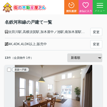
メニュー
名鉄河和線の戸建て一覧
太田川駅,高横須賀駅,加木屋中ノ池駅,南加木屋駅,八幡新田駅,巽ケ丘駅,白沢駅,坂部駅,阿久比駅,植大駅,半田口駅,住吉町駅,知多半田駅,成岩駅,青山駅,上ゲ駅,知多武豊駅,富貴駅,河和口駅,河和駅
変更
4K,4DK,4LDK以上,販売中
変更
13
件（会員物件 1件）
新築一戸建