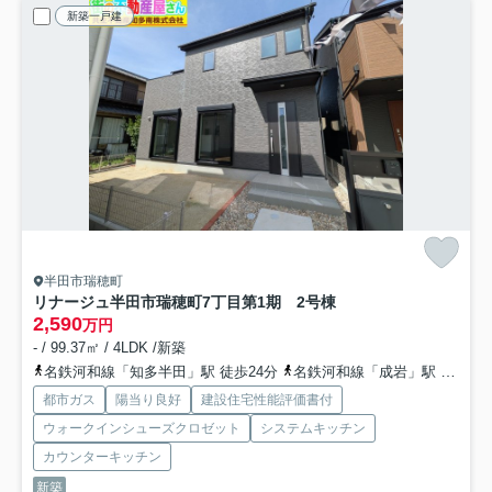
新築一戸建
半田市瑞穂町
リナージュ半田市瑞穂町7丁目第1期 2号棟
2,590
万円
- / 99.37㎡ / 4LDK /新築
名鉄河和線「知多半田」駅 徒歩24分
名鉄河和線「成岩」駅 徒歩33分
都市ガス
陽当り良好
建設住宅性能評価書付
ウォークインシューズクロゼット
システムキッチン
カウンターキッチン
新築