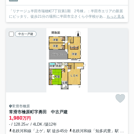
「リナージュ半田市瑞穂町7丁目第1期 2号棟」：半田市エリアの新居
にピッタリ。徒歩21分の場所に半田市立さくら小学校があ...
もっと見る
中古一戸建
常滑市檜原
常滑市檜原町字勇田 中古戸建
1,980
万円
- / 128.25㎡ / 4LDK /築12年
名鉄河和線「上ゲ」駅 徒歩45分
名鉄河和線「知多武豊」駅 徒歩54分