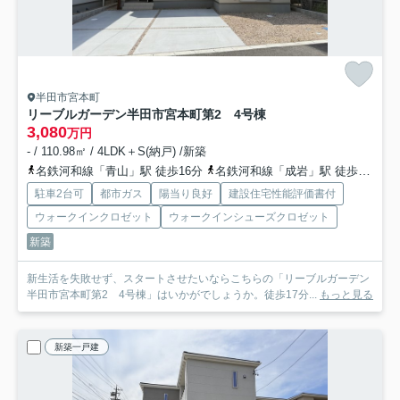
半田市宮本町
リーブルガーデン半田市宮本町第2 4号棟
3,080
万円
- / 110.98㎡ / 4LDK＋S(納戸) /新築
名鉄河和線「青山」駅 徒歩16分
名鉄河和線「成岩」駅 徒歩19分
駐車2台可
都市ガス
陽当り良好
建設住宅性能評価書付
ウォークインクロゼット
ウォークインシューズクロゼット
新築
新生活を失敗せず、スタートさせたいならこちらの「リーブルガーデン
半田市宮本町第2 4号棟」はいかがでしょうか。徒歩17分...
もっと見る
新築一戸建