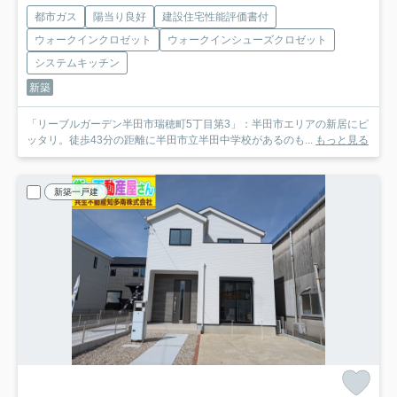
都市ガス
陽当り良好
建設住宅性能評価書付
ウォークインクロゼット
ウォークインシューズクロゼット
システムキッチン
新築
「リーブルガーデン半田市瑞穂町5丁目第3」：半田市エリアの新居にピ
ッタリ。徒歩43分の距離に半田市立半田中学校があるのも...
もっと見る
新築一戸建