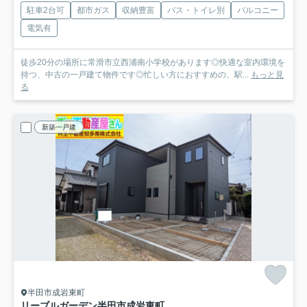
駐車2台可
都市ガス
収納豊富
バス・トイレ別
バルコニー
電気有
徒歩20分の場所に常滑市立西浦南小学校があります◎快適な室内環境を
持つ、中古の一戸建て物件です◎忙しい方におすすめの、駅...
もっと見
る
新築一戸建
半田市成岩東町
リーブルガーデン半田市成岩東町