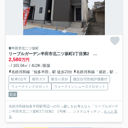
半田市北二ツ坂町
リーブルガーデン半田市北二ツ坂町2丁目第2 1号棟
2,580
万円
- / 101.04㎡ / 4LDK /新築
名鉄河和線「知多半田」駅 徒歩23分
名鉄河和線「成岩」駅 徒歩23分
駐車2台可
都市ガス
陽当り良好
建設住宅性能評価書付
ウォークインクロゼット
ウォークインシューズクロゼット
新築
名鉄河和線知多半田駅周辺への引っ越しをお考えなら「リーブルガーデ
ン半田市北二ツ坂町2丁目第2 1号棟」。システムキッチン...
もっと見
る