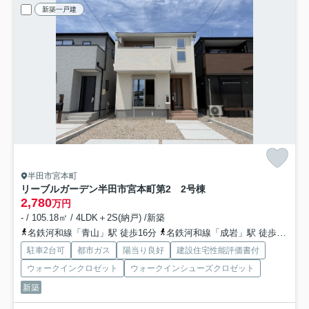
新築一戸建
半田市宮本町
リーブルガーデン半田市宮本町第2 2号棟
2,780
万円
- / 105.18㎡ / 4LDK＋2S(納戸) /新築
名鉄河和線「青山」駅 徒歩16分
名鉄河和線「成岩」駅 徒歩19分
駐車2台可
都市ガス
陽当り良好
建設住宅性能評価書付
ウォークインクロゼット
ウォークインシューズクロゼット
新築