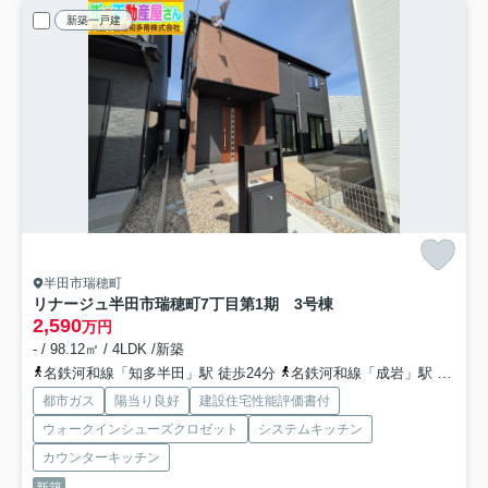
新築一戸建
半田市瑞穂町
リナージュ半田市瑞穂町7丁目第1期 3号棟
2,590
万円
- / 98.12㎡ / 4LDK /新築
名鉄河和線「知多半田」駅 徒歩24分
名鉄河和線「成岩」駅 徒歩33分
都市ガス
陽当り良好
建設住宅性能評価書付
ウォークインシューズクロゼット
システムキッチン
カウンターキッチン
新築