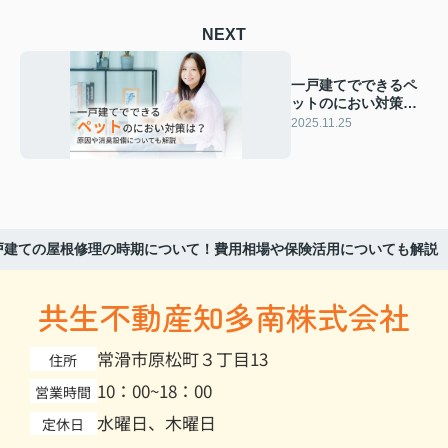
NEXT
一戸建てでできるペ
ットのにおい対策
は？原因や消臭設備
2025.11.25
についても解説
戸建ての屋根修理の時期について！費用相場や保険活用についても解説
共生不動産知多南株式会社
常滑市原松町３丁目13
住所
10：00~18：00
営業時間
水曜日、木曜日
定休日