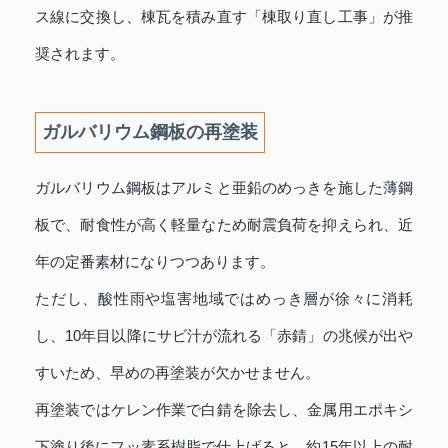
ス線に交換し、棟瓦を積み直す「棟取り直し工事」が推
奨されます。
ガルバリウム鋼板の再塗装
ガルバリウム鋼板はアルミと亜鉛のめっきを施した薄鋼
板で、耐食性が高く軽量なため耐震負荷を抑えられ、近
年の定番素材になりつつあります。
ただし、酸性雨や塩害地域ではめっき層が徐々に消耗
し、10年目以降にサビ汁が流れる「赤錆」の兆候が出や
すいため、早めの再塗装が欠かせません。
再塗装ではケレン作業で白錆を除去し、金属用エポキシ
下塗り後にフッ素系樹脂で仕上げると、約15年以上の耐