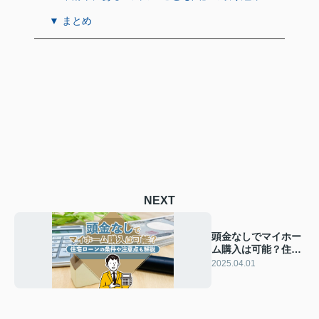
▼ まとめ
NEXT
頭金なしでマイホー
ム購入は可能？住宅
ローンの条件や注意
2025.04.01
点も解説