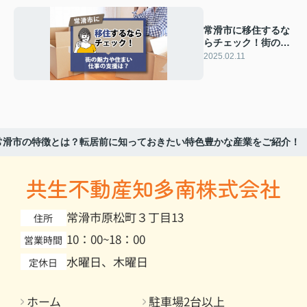
常滑市に移住するな
らチェック！街の魅
力や住まい・仕事の
2025.02.11
支援は？
常滑市の特徴とは？転居前に知っておきたい特色豊かな産業をご紹介！
共生不動産知多南株式会社
常滑市原松町３丁目13
住所
10：00~18：00
営業時間
水曜日、木曜日
定休日
ホーム
駐車場2台以上