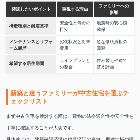
ファミリーへの
確認したいポイント
重視する理由
影響
安全性と寿命の
地震時の安心感
構造種別と耐震基準
目安
確保
メンテナンスとリフォ
劣化状況と将来
急な修繕負担の
ーム履歴
費用
回避
ライフプランと
住み替えや建て
希望する居住期間
の整合
替え計画
新築と迷うファミリーが中古住宅を選ぶチ
ェックリスト
まず中古住宅を検討する際は、建物の法令適合性や安全性を
丁寧に確認することが大切です。
具体的には、建築確認済証や検査済証の有無、用途地域や建