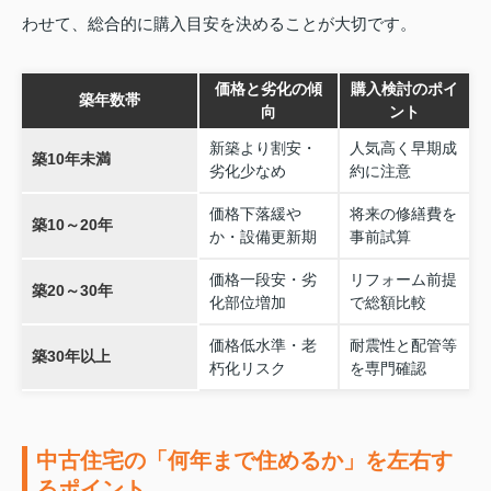
わせて、総合的に購入目安を決めることが大切です。
価格と劣化の傾
購入検討のポイ
築年数帯
向
ント
新築より割安・
人気高く早期成
築10年未満
劣化少なめ
約に注意
価格下落緩や
将来の修繕費を
築10～20年
か・設備更新期
事前試算
価格一段安・劣
リフォーム前提
築20～30年
化部位増加
で総額比較
価格低水準・老
耐震性と配管等
築30年以上
朽化リスク
を専門確認
中古住宅の「何年まで住めるか」を左右す
るポイント