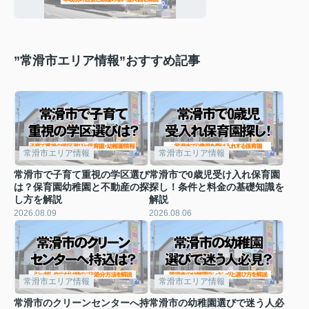
借入額を解説
”常滑市エリア情報”おすすめ記事
常滑市エリア情報
常滑市エリア情報
常滑市で子育て重視の学区選び
常滑市で0歳児受け入れ保育園
は？保育園幼稚園と不動産の探
探し！条件と料金の基礎知識を
し方を解説
解説
2026.08.09
2026.08.06
常滑市エリア情報
常滑市エリア情報
常滑市のクリーンセンターへ持
常滑市の幼稚園選びで迷う人必