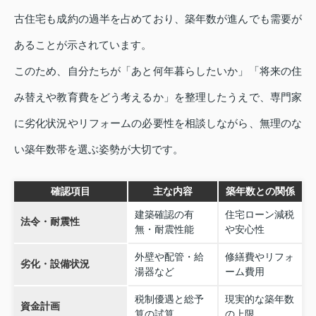
古住宅も成約の過半を占めており、築年数が進んでも需要が
あることが示されています。
このため、自分たちが「あと何年暮らしたいか」「将来の住
み替えや教育費をどう考えるか」を整理したうえで、専門家
に劣化状況やリフォームの必要性を相談しながら、無理のな
い築年数帯を選ぶ姿勢が大切です。
確認項目
主な内容
築年数との関係
建築確認の有
住宅ローン減税
法令・耐震性
無・耐震性能
や安心性
外壁や配管・給
修繕費やリフォ
劣化・設備状況
湯器など
ーム費用
税制優遇と総予
現実的な築年数
資金計画
算の試算
の上限