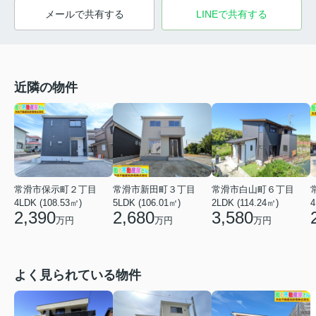
メールで共有する
LINEで共有する
近隣の物件
常滑市新田町３丁目
常滑市保示町２丁目
常滑市白山町６丁目
5LDK (106.01㎡)
4LDK (108.53㎡)
2LDK (114.24㎡)
4
2,680
2,390
3,580
万円
万円
万円
よく見られている物件