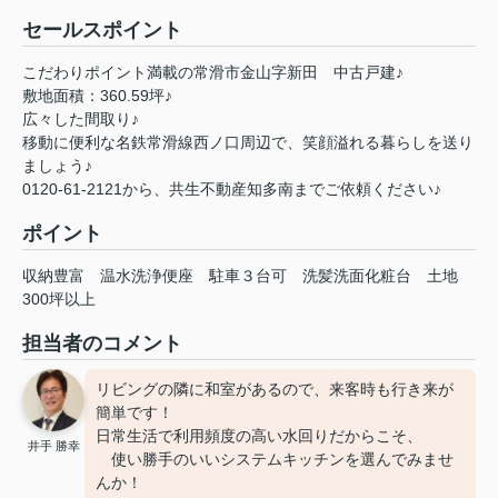
セールスポイント
こだわりポイント満載の常滑市金山字新田 中古戸建♪
敷地面積：360.59坪♪
広々した間取り♪
移動に便利な名鉄常滑線西ノ口周辺で、笑顔溢れる暮らしを送り
ましょう♪
0120-61-2121から、共生不動産知多南までご依頼ください♪
ポイント
収納豊富
温水洗浄便座
駐車３台可
洗髪洗面化粧台
土地
300坪以上
担当者のコメント
リビングの隣に和室があるので、来客時も行き来が
簡単です！
日常生活で利用頻度の高い水回りだからこそ、
井手 勝幸
使い勝手のいいシステムキッチンを選んでみませ
んか！