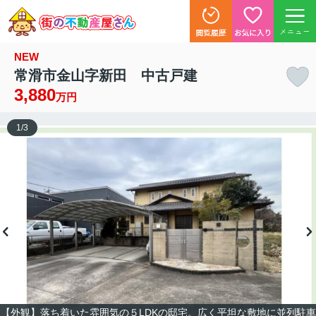
メニュー
NEW
常滑市金山字新田 中古戸建
3,880
万円
1
/
3
【外観】落ち着いた雰囲気の５LDKの邸宅。広く平坦な敷地に並列駐車