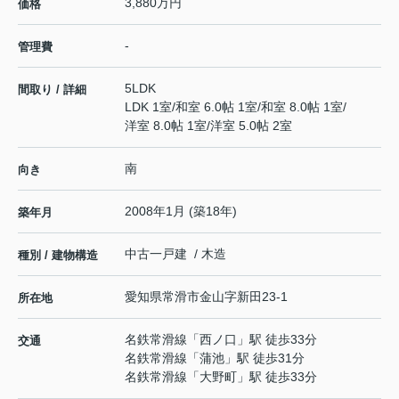
3,880万円
価格
-
管理費
5LDK
間取り / 詳細
LDK 1室
/
和室 6.0帖 1室
/
和室 8.0帖 1室
/
洋室 8.0帖 1室
/
洋室 5.0帖 2室
南
向き
2008年1月 (築18年)
築年月
中古一戸建 / 木造
種別 / 建物構造
愛知県
常滑市
金山
字新田23-1
所在地
名鉄常滑線
「
西ノ口
」駅 徒歩33分
交通
名鉄常滑線
「
蒲池
」駅 徒歩31分
名鉄常滑線
「
大野町
」駅 徒歩33分