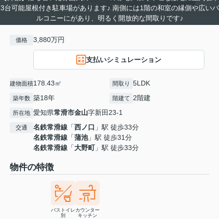
3台可能屋根付き駐車場があります♪ 南側には1階の和室の縁側や広いバ
ルコニーにがあり、明るく開放的な間取りです♪
3,880万円
価格
支払いシミュレーション
178.43㎡
5LDK
建物面積
間取り
築18年
2階建
築年数
階建て
愛知県
常滑市
金山
字新田23-1
所在地
名鉄常滑線
「
西ノ口
」駅 徒歩33分
交通
名鉄常滑線
「
蒲池
」駅 徒歩31分
名鉄常滑線
「
大野町
」駅 徒歩33分
物件の特徴
バストイレ
カウンター
別
キッチン