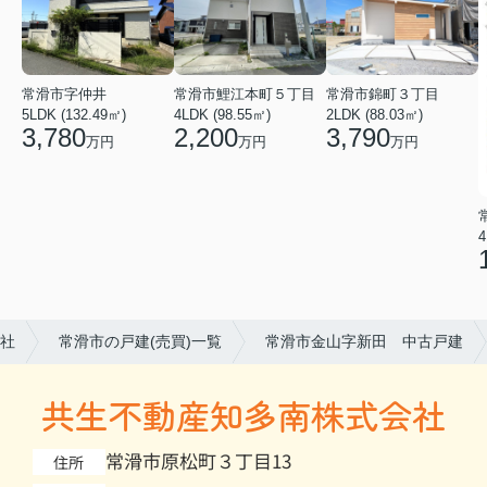
常滑市字仲井
常滑市錦町３丁目
常滑市鯉江本町５丁目
5LDK (132.49㎡)
2LDK (88.03㎡)
4LDK (98.55㎡)
3,780
3,790
2,200
万円
万円
万円
4
社
常滑市の戸建(売買)一覧
常滑市金山字新田 中古戸建
共生不動産知多南株式会社
常滑市原松町３丁目13
住所