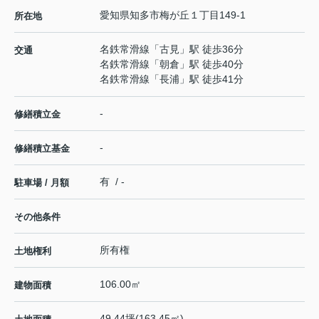
愛知県
知多市
梅が丘
１丁目149-1
所在地
名鉄常滑線
「
古見
」駅 徒歩36分
交通
名鉄常滑線
「
朝倉
」駅 徒歩40分
名鉄常滑線
「
長浦
」駅 徒歩41分
-
修繕積立金
-
修繕積立基金
有 / -
駐車場 / 月額
その他条件
所有権
土地権利
106.00㎡
建物面積
49.44坪(163.45㎡)