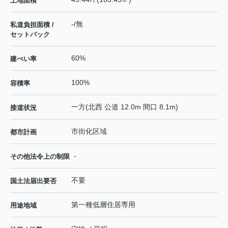
土地面積
-/無
私道負担面積 /
セットバック
60%
建ぺい率
100%
容積率
一方(北西 公道 12.0m 間口 8.1m)
接道状況
市街化区域
都市計画
-
その他法令上の制限
不要
国土法届出要否
第一種低層住居専用
用途地域