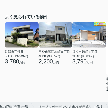
よく見られている物件
常滑市字仲井
常滑市錦町３丁目
常滑市鯉江本町５丁目
5LDK (132.49㎡)
2LDK (88.03㎡)
4LDK (98.55㎡)
3,780
3,790
2,200
万円
万円
万円
4
市の戸建(売買)一覧
リーブルガーデン知多市梅が丘第5 1号棟