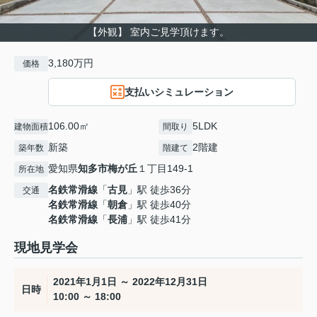
【外観】 室内ご見学頂けます。
3,180万円
価格
支払いシミュレーション
106.00㎡
5LDK
建物面積
間取り
新築
2階建
築年数
階建て
愛知県
知多市
梅が丘
１丁目149-1
所在地
名鉄常滑線
「
古見
」駅 徒歩36分
交通
名鉄常滑線
「
朝倉
」駅 徒歩40分
名鉄常滑線
「
長浦
」駅 徒歩41分
現地見学会
2021年1月1日 ～ 2022年12月31日
日時
10:00 ～ 18:00