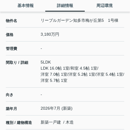
基本情報
詳細情報
周辺環境
リーブルガーデン知多市梅が丘第5 1号棟
物件名
3,180万円
価格
-
管理費
5LDK
間取り / 詳細
LDK 16.0帖 1室
/
和室 4.5帖 1室
/
洋室 7.0帖 1室
/
洋室 5.2帖 1室
/
洋室 5.4帖 1室
/
洋室 5.7帖 1室
-
向き
2026年7月 (新築)
築年月
新築一戸建 / 木造
種別 / 建物構造