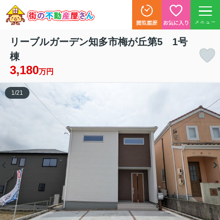
メニュー
リーブルガーデン知多市梅が丘第5 1号
棟
3,180
万円
1
/
21