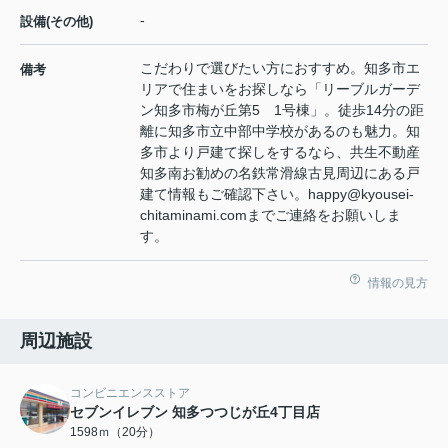
-
設備(その他)
こだわりで選びたい方におすすめ。知多市エ
備考
リアで住まいをお探しなら「リーブルガーデ
ン知多市梅が丘第5 1号棟」。徒歩14分の距
離に知多市立中部中学校があるのも魅力。知
多市より戸建て探しをするなら、共生不動産
知多南お勧めの名鉄常滑線古見周辺にある戸
建て情報もご確認下さい。happy@kyousei-
chitaminami.comまでご連絡をお願いしま
す。
情報の見方
周辺施設
コンビニエンスストア
セブンイレブン 知多つつじが丘4丁目店
1598ｍ（20分）