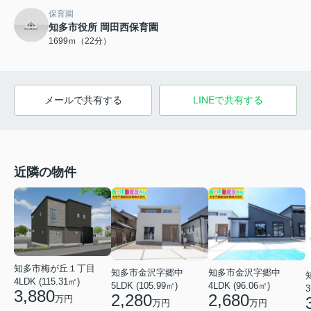
保育園
知多市役所 岡田西保育園
1699ｍ（22分）
メールで共有する
LINEで共有する
近隣の物件
知多市梅が丘１丁目
知多市金沢字郷中
知多市金沢字郷中
4LDK (115.31㎡)
5LDK (105.99㎡)
4LDK (96.06㎡)
3
3,880
2,280
2,680
万円
万円
万円