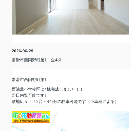
*
2026-06-29
常滑市西阿野町第1 全4棟
常滑市西阿野町第1
西浦北小学校区に4棟完成しました！！
即日内覧可能です♪
敷地広々！！2台～4台分の駐車可能です（※車種による）