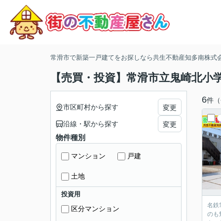
常滑市で新築一戸建てをお探しなら共生不動産知多南株式
【売買・投資】常滑市立鬼崎北小
6
件（
市区町村から探す
変更
沿線・駅から探す
変更
物件種別
マンション
戸建
土地
投資用
名鉄
区分マンション
のも