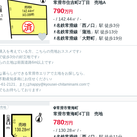
常滑市住吉町2丁目 売地A
790
万円
- / 142.44㎡ / -
名鉄常滑線
「
西ノ口
」駅 徒歩3分
名鉄常滑線
「
蒲池
」駅 徒歩13分
名鉄常滑線
「
大野町
」駅 徒歩19分
購入を考えている方、こちらの売地おススメです♪
で徒歩3分の好立地です♪
らの土地は前面道路6m以上です♪
な暮らしができる常滑市エリアで土地をお探しなら、
不動産知多南にお任せください♪
-61-2121、またはhappy@kyousei-chitaminami.comで
でもお待ちしております♪
売地
常滑市
青海町
常滑市青海町4丁目 売地
780
万円
- / 130.28㎡ / -
名鉄常滑線
「
西ノ口
」駅 徒歩11分