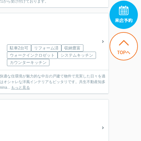
121から受け付けております。
駐車2台可
リフォーム済
収納豊富
ウォークインクロゼット
システムキッチン
カウンターキッチン
。快適な住環境が魅力的な中古の戸建て物件で充実した日々を過
にはオシャレな洋風インテリアもピッタリです。共生不動産知多
na...
もっと見る