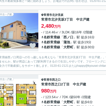
共生不動産知多南と一緒に始めましょう。お電話でのお問い合わせは、0120-61-2
中古一戸建
常滑市
北汐見坂
常滑市北汐見坂3丁目 中古戸建
2,480
万円
- / 114.46㎡ / 3LDK /築16年 /2階建
名鉄常滑線
「
西ノ口
」駅 徒歩16分
名鉄常滑線
「
蒲池
」駅 徒歩19分
名鉄常滑線
「
大野町
」駅 徒歩30分
常滑線西ノ口周辺への引っ越しをお考えなら「常滑市北汐見坂3丁目 中古戸建」
ませんか。駅が周辺にあって2駅利用できるので生活しやすいです。フローリング
力で不動産探しをサポート致します。0120-61-2121またはhappy@kyousei-chitami
中古一戸建
常滑市
西之口
常滑市西之口2丁目 中古戸建
980
万円
- / 123.54㎡ / 7DK /築50年 /2階建
名鉄常滑線
「
大野町
」駅 徒歩6分