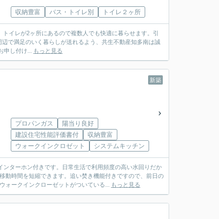
収納豊富
バス・トイレ別
トイレ２ヶ所
。トイレが2ヶ所にあるので複数人でも快適に暮らせます。引
周辺で満足のいく暮らしが送れるよう、共生不動産知多南は誠
お申し付け...
もっと見る
新築
プロパンガス
陽当り良好
建設住宅性能評価書付
収納豊富
ウォークインクロゼット
システムキッチン
インターホン付きです。日常生活で利用頻度の高い水回りだか
、移動時間を短縮できます。追い焚き機能付きですので、前日の
ォークインクローゼットがついている...
もっと見る