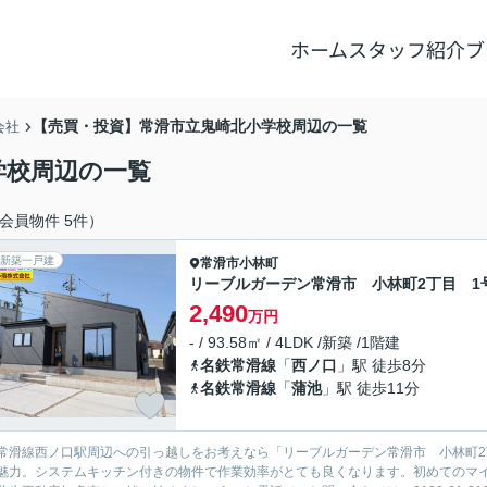
ホーム
スタッフ紹介
ブ
【売買・投資】常滑市立鬼崎北小学校周辺の一覧
会社
学校周辺の一覧
会員物件 5件）
新築一戸建
常滑市
小林町
リーブルガーデン常滑市 小林町2丁目 1
2,490
万円
- / 93.58㎡ / 4LDK /新築 /1階建
名鉄常滑線
「
西ノ口
」駅 徒歩8分
名鉄常滑線
「
蒲池
」駅 徒歩11分
常滑線西ノ口駅周辺への引っ越しをお考えなら「リーブルガーデン常滑市 小林町2
魅力。システムキッチン付きの物件で作業効率がとても良くなります。初めてのマ