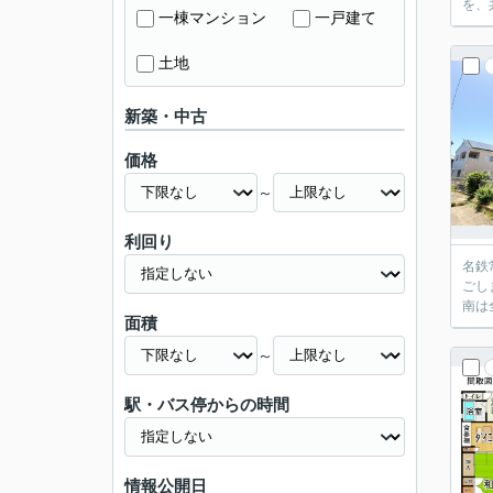
を、
一棟マンション
一戸建て
土地
新築・中古
価格
～
利回り
名鉄
ごし
南は全
面積
～
駅・バス停からの時間
情報公開日