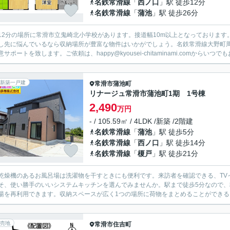
名鉄常滑線
「
西ノ口
」駅 徒歩12分
名鉄常滑線
「
蒲池
」駅 徒歩26分
12分の場所に常滑市立鬼崎北小学校があります。接道幅10m以上となっております
し先に悩んでいるなら収納場所が豊富な物件はいかがでしょう。名鉄常滑線大野町
サポートを致します。ご依頼は、happy@kyousei-chitaminami.comからいつでも
新築一戸建
常滑市
蒲池町
リナージュ常滑市蒲池町1期 1号棟
2,490
万円
- / 105.59㎡ / 4LDK /新築 /2階建
名鉄常滑線
「
蒲池
」駅 徒歩5分
名鉄常滑線
「
西ノ口
」駅 徒歩14分
名鉄常滑線
「
榎戸
」駅 徒歩21分
乾燥機のあるお風呂場は洗濯物を干すときにも便利です。来訪者を確認できる、TV
そ、使い勝手のいいシステムキッチンを選んでみませんか。駅まで徒歩5分なので
湯を再利用できます。収納スペースが広く1つの場所に荷物をまとめることができるウ
売地
常滑市
住吉町