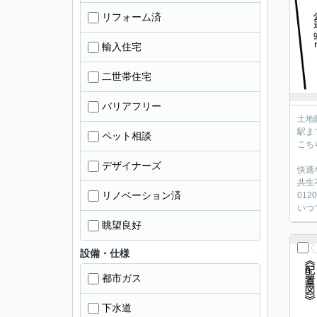
リフォーム済
輸入住宅
二世帯住宅
バリアフリー
土地
駅ま
ペット相談
こち
デザイナーズ
快適
共生
リノベーション済
0120
いつ
眺望良好
設備・仕様
都市ガス
下水道