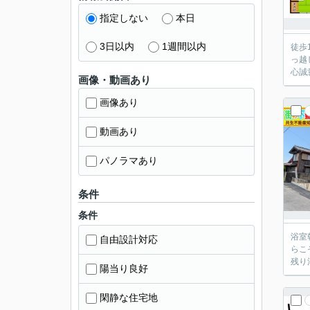
指定しない
本日
3日以内
1週間以内
徒歩
っ越
心誠意
画像・動画あり
画像あり
動画あり
パノラマあり
条件
条件
浴室
自由設計対応
らこ
残り
陽当り良好
閑静な住宅地