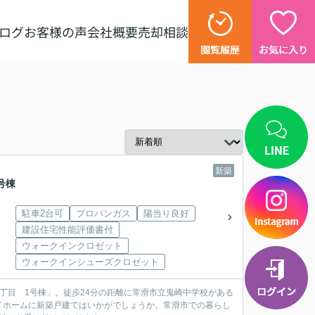
ログ
お客様の声
会社概要
売却相談
新築
号棟
駐車2台可
プロパンガス
陽当り良好
建設住宅性能評価書付
ウォークインクロゼット
ウォークインシューズクロゼット
丁目 1号棟」。徒歩24分の距離に常滑市立鬼崎中学校がある
イホームに新築戸建てはいかがでしょうか。常滑市での暮らし