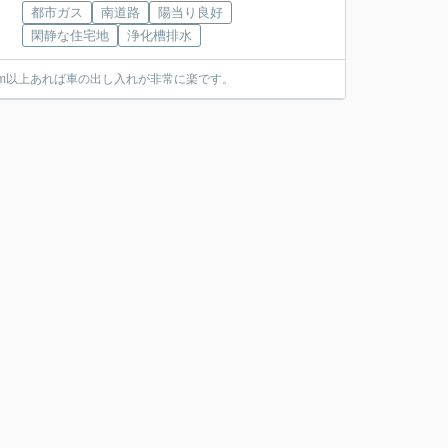
都市ガス
南道路
陽当り良好
閑静な住宅地
浄化槽排水
0m以上あれば車の出し入れが非常に楽です。